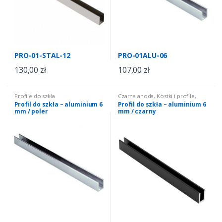
PRO-01-STAL-12
PRO-01ALU-06
130,00
zł
107,00
zł
Profile do szkła
Czarna anoda
,
Kostki i profile
,
Profile do szkła
Profil do szkła – aluminium 6
Profil do szkła – aluminium 6
mm / poler
mm / czarny