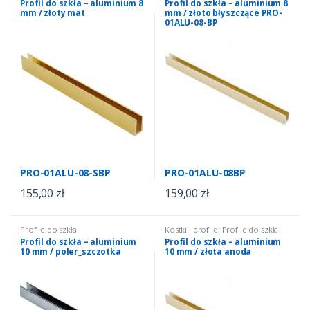
Profil do szkła – aluminium 8
Profil do szkła – aluminium 8
mm / złoty mat
mm / złoto błyszczące PRO-
01ALU-08-BP
PRO-01ALU-08-SBP
PRO-01ALU-08BP
155,00
zł
159,00
zł
Profile do szkła
Kostki i profile
,
Profile do szkła
Profil do szkła – aluminium
Profil do szkła – aluminium
10 mm / poler_szczotka
10 mm / złota anoda