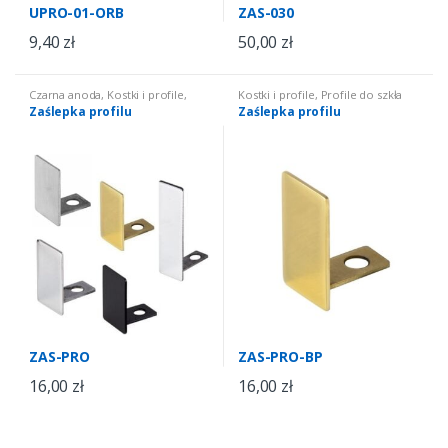
UPRO-01-ORB
ZAS-030
9,40
zł
50,00
zł
Czarna anoda
,
Kostki i profile
,
Kostki i profile
,
Profile do szkła
Profile do szkła
Zaślepka profilu
Zaślepka profilu
ZAS-PRO
ZAS-PRO-BP
16,00
zł
16,00
zł