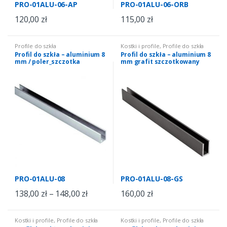
PRO-01ALU-06-AP
PRO-01ALU-06-ORB
120,00
zł
115,00
zł
Profile do szkła
Kostki i profile
,
Profile do szkła
Profil do szkła – aluminium 8
Profil do szkła – aluminium 8
mm / poler_szczotka
mm grafit szczotkowany
PRO-01ALU-08
PRO-01ALU-08-GS
138,00
zł
–
148,00
zł
160,00
zł
Kostki i profile
,
Profile do szkła
Kostki i profile
,
Profile do szkła