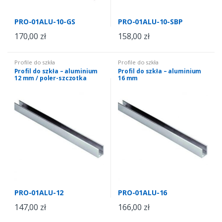
PRO-01ALU-10-GS
PRO-01ALU-10-SBP
170,00
zł
158,00
zł
Profile do szkła
Profile do szkła
Profil do szkła – aluminium
Profil do szkła – aluminium
12 mm / poler-szczotka
16 mm
PRO-01ALU-12
PRO-01ALU-16
147,00
zł
166,00
zł