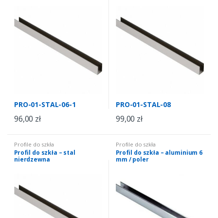
PRO-01-STAL-06-1
PRO-01-STAL-08
96,00
zł
99,00
zł
Profile do szkła
Profile do szkła
Profil do szkła – stal
Profil do szkła – aluminium 6
nierdzewna
mm / poler