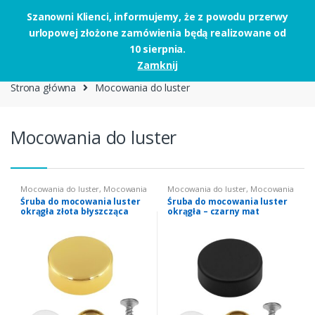
Szanowni Klienci, informujemy, że z powodu przerwy
urlopowej złożone zamówienia będą realizowane od
Skip to navigation
Skip to content
10 sierpnia.
0
Zamknij
Strona główna
Mocowania do luster
Mocowania do luster
Mocowania do luster
,
Mocowania
Mocowania do luster
,
Mocowania
do luster
do luster
Śruba do mocowania luster
Śruba do mocowania luster
okrągła złota błyszcząca
okrągła – czarny mat