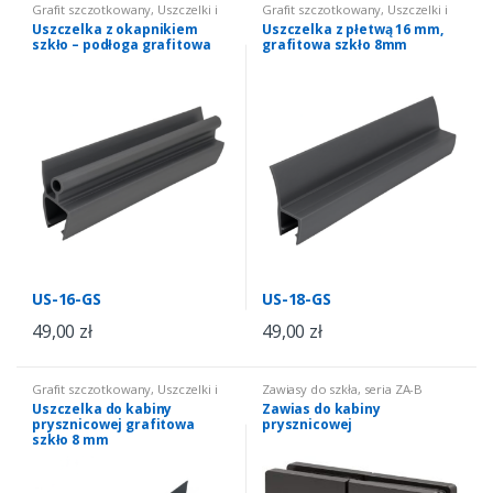
Grafit szczotkowany
,
Uszczelki i
Grafit szczotkowany
,
Uszczelki i
progi
,
Uszczelki do kabin
progi
,
Uszczelki do kabin
Uszczelka z okapnikiem
Uszczelka z płetwą 16 mm,
prysznicowych
,
uszczelki do
prysznicowych
,
uszczelki do
szkło – podłoga grafitowa
grafitowa szkło 8mm
kabin szkło 8 mm grafitowe
kabin szkło 8 mm grafitowe
US-16-GS
US-18-GS
49,00
zł
49,00
zł
Grafit szczotkowany
,
Uszczelki i
Zawiasy do szkła
,
seria ZA-B
progi
,
Uszczelki do kabin
Uszczelka do kabiny
Zawias do kabiny
prysznicowych
,
uszczelki do
prysznicowej grafitowa
prysznicowej
kabin szkło 8 mm grafitowe
szkło 8 mm