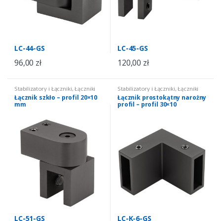
LC-44-GS
LC-45-GS
96,00
zł
120,00
zł
Stabilizatory i Łączniki
,
Łączniki
Stabilizatory i Łączniki
,
Łączniki
do kabin i zabudów
,
łączniki
do kabin i zabudów
,
łączniki
Łącznik szkło – profil 20×10
Łącznik prostokątny narożny
prostokątne
prostokątne
mm
profil – profil 30×10
LC-51-GS
LC-K-6-GS