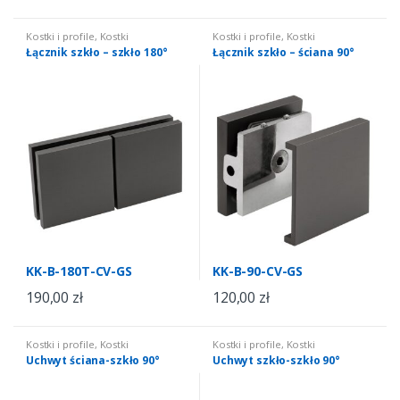
Kostki i profile
,
Kostki
Kostki i profile
,
Kostki
montażowe do kabin
montażowe do kabin
Łącznik szkło – szkło 180°
Łącznik szkło – ściana 90°
KK-B-180T-CV-GS
KK-B-90-CV-GS
190,00
zł
120,00
zł
Kostki i profile
,
Kostki
Kostki i profile
,
Kostki
montażowe do kabin
montażowe do kabin
Uchwyt ściana-szkło 90°
Uchwyt szkło-szkło 90°