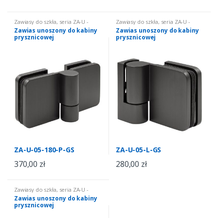
Zawiasy do szkła
,
seria ZA-U -
Zawiasy do szkła
,
seria ZA-U -
unoszone
unoszone
Zawias unoszony do kabiny
Zawias unoszony do kabiny
prysznicowej
prysznicowej
ZA-U-05-180-P-GS
ZA-U-05-L-GS
370,00
zł
280,00
zł
Zawiasy do szkła
,
seria ZA-U -
unoszone
Zawias unoszony do kabiny
prysznicowej