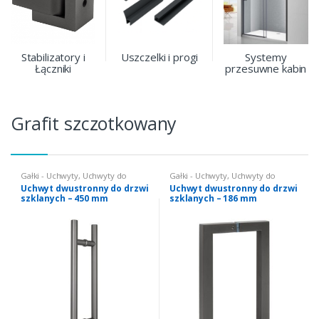
Stabilizatory i
Uszczelki i progi
Systemy
Łączniki
przesuwne kabin
Grafit szczotkowany
Gałki - Uchwyty
,
Uchwyty do
Gałki - Uchwyty
,
Uchwyty do
drzwi szklanych
drzwi szklanych
Uchwyt dwustronny do drzwi
Uchwyt dwustronny do drzwi
szklanych – 450 mm
szklanych – 186 mm