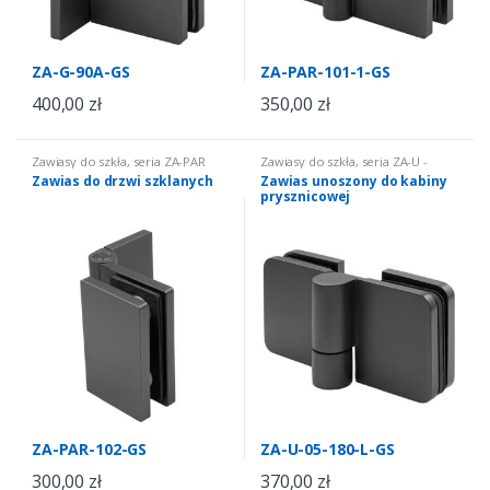
ZA-G-90A-GS
ZA-PAR-101-1-GS
400,00
zł
350,00
zł
Zawiasy do szkła
,
seria ZA-PAR
Zawiasy do szkła
,
seria ZA-U -
parawanowe
unoszone
Zawias do drzwi szklanych
Zawias unoszony do kabiny
prysznicowej
ZA-PAR-102-GS
ZA-U-05-180-L-GS
300,00
zł
370,00
zł