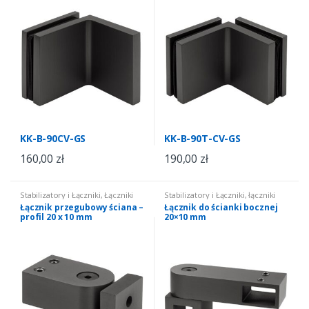
KK-B-90CV-GS
KK-B-90T-CV-GS
160,00
zł
190,00
zł
Stabilizatory i Łączniki
,
Łączniki
Stabilizatory i Łączniki
,
łączniki
do kabin i zabudów
,
łączniki
prostokątne
Łącznik przegubowy ściana –
Łącznik do ścianki bocznej
prostokątne
profil 20 x 10 mm
20×10 mm