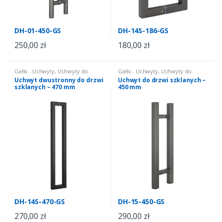
DH-01-450-GS
DH-14S-186-GS
250,00
zł
180,00
zł
Gałki - Uchwyty
,
Uchwyty do
Gałki - Uchwyty
,
Uchwyty do
drzwi szklanych
drzwi szklanych
Uchwyt dwustronny do drzwi
Uchwyt do drzwi szklanych –
szklanych – 470 mm
450 mm
DH-14S-470-GS
DH-15-450-GS
270,00
zł
290,00
zł