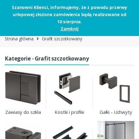
Szanowni Klienci, informujemy, że z powodu przerwy
urlopowej złożone zamówienia będą realizowane od
Skip to navigation
Skip to content
10 sierpnia.
0
Zamknij
Strona główna
Grafit szczotkowany
Kategorie - Grafit szczotkowany
Zawiasy do szkła
Kostki i profile
Gałki - Uchwyty