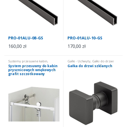
PRO-01ALU-08-GS
PRO-01ALU-10-GS
160,00
zł
170,00
zł
Systemy przesuwne kabin
,
Gałki - Uchwyty
,
Gałki do drzwi
Systemy przesuwne do kabin
szklanych
System przesuwny do kabin
Gałka do drzwi szklanych
prysznicowych
prysznicowych wnękowych
grafit szczotkowany