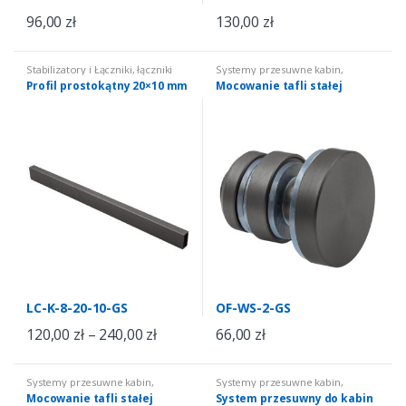
96,00
zł
130,00
zł
Stabilizatory i Łączniki
,
łączniki
Systemy przesuwne kabin
,
prostokątne
Dodatki do systemów
Profil prostokątny 20×10 mm
Mocowanie tafli stałej
przesuwnych
LC-K-8-20-10-GS
OF-WS-2-GS
120,00
zł
–
240,00
zł
66,00
zł
Systemy przesuwne kabin
,
Systemy przesuwne kabin
,
Dodatki do systemów
Systemy przesuwne do kabin
Mocowanie tafli stałej
System przesuwny do kabin
przesuwnych
prysznicowych