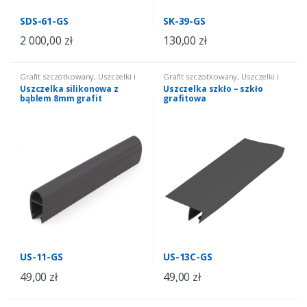
SDS-61-GS
SK-39-GS
2 000,00
zł
130,00
zł
Grafit szczotkowany
,
Uszczelki i
Grafit szczotkowany
,
Uszczelki i
progi
,
Uszczelki do kabin
progi
,
Uszczelki do kabin
Uszczelka silikonowa z
Uszczelka szkło – szkło
prysznicowych
,
uszczelki do
prysznicowych
,
uszczelki do
bąblem 8mm grafit
grafitowa
kabin szkło 8 mm grafitowe
kabin szkło 8 mm grafitowe
US-11-GS
US-13C-GS
49,00
zł
49,00
zł