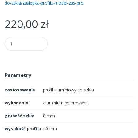
do-szkla/zaslepka-profilu-model-zas-pro
220,00
zł
Q
u
a
n
t
i
t
Parametry
y
zastosowanie
profil aluminiowy do szkła
wykonanie
aluminium polerowane
grubość szkła
8 mm
wysokość profilu
40 mm