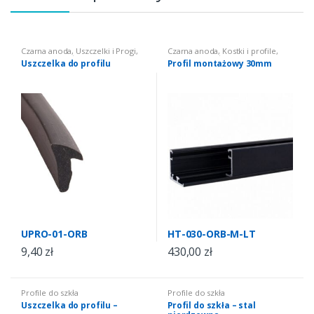
Czarna anoda
,
Uszczelki i Progi
,
Czarna anoda
,
Kostki i profile
,
Profile do szkła
Profile do szkła
Uszczelka do profilu
Profil montażowy 30mm
UPRO-01-ORB
HT-030-ORB-M-LT
9,40
zł
430,00
zł
Profile do szkła
Profile do szkła
Uszczelka do profilu –
Profil do szkła – stal