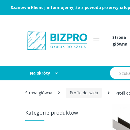
Szanowni Klienci, informujemy, że z powodu przerwy urlo
Skip to navigation
Skip to content
Strona
główna
S
Na skróty
e
a
r
c
Strona główna
Profile do szkła
Profil 
h
f
o
r
Kategorie produktów
: