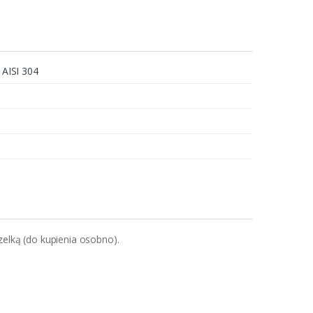
j AISI 304
zelką (do kupienia osobno).