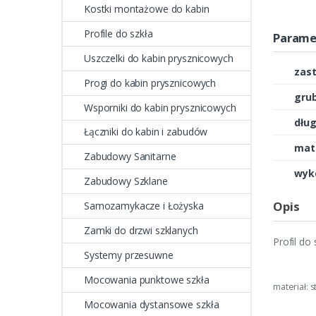
Kostki montażowe do kabin
Profile do szkła
Parame
Uszczelki do kabin prysznicowych
zas
Progi do kabin prysznicowych
grub
Wsporniki do kabin prysznicowych
dług
Łączniki do kabin i zabudów
mate
Zabudowy Sanitarne
wyk
Zabudowy Szklane
Opis
Samozamykacze i Łożyska
Zamki do drzwi szklanych
Profil do
Systemy przesuwne
Mocowania punktowe szkła
materiał: 
Mocowania dystansowe szkła