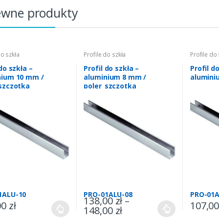
ewne produkty
do szkła
Profile do szkła
Profile do 
 do szkła –
Profil do szkła –
Profil d
nium 10 mm /
aluminium 8 mm /
alumini
szczotka
poler_szczotka
1ALU-10
PRO-01ALU-08
PRO-01A
138,00
zł
–
00
zł
107,0
148,00
zł