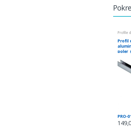
Pokr
Profile 
Profil
alumi
poler_
PRO-0
149,