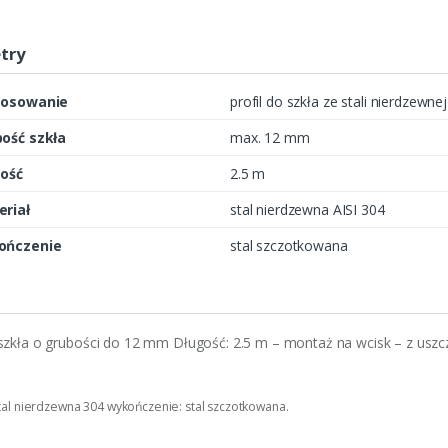
try
tosowanie
profil do szkła ze stali nierdzewne
ość szkła
max. 12 mm
ość
2.5 m
riał
stal nierdzewna AISI 304
ończenie
stal szczotkowana
 szkła o grubości do 12 mm Długość: 2.5 m – montaż na wcisk – z uszc
stal nierdzewna 304 wykończenie: stal szczotkowana.