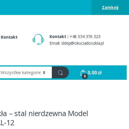
Zamknij
Kontakt :
+48 534 376 323
Kontakt
Email: sklep@okuciadoszkla.pl
0,00
zł
0
zkła – stal nierdzewna Model
L-12