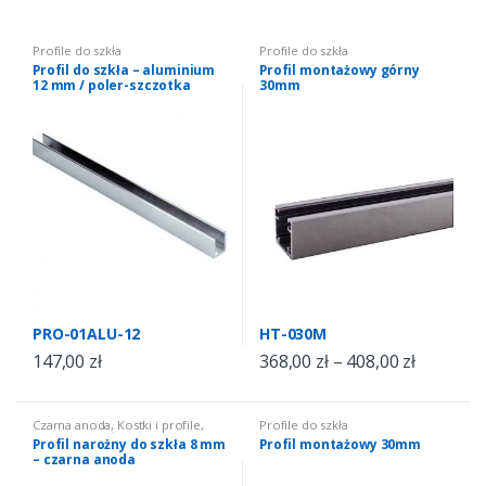
Profile do szkła
Profile do szkła
Profil do szkła – aluminium
Profil montażowy górny
12 mm / poler-szczotka
30mm
PRO-01ALU-12
HT-030M
147,00
zł
368,00
zł
–
408,00
zł
Czarna anoda
,
Kostki i profile
,
Profile do szkła
Profile do szkła
Profil narożny do szkła 8 mm
Profil montażowy 30mm
– czarna anoda