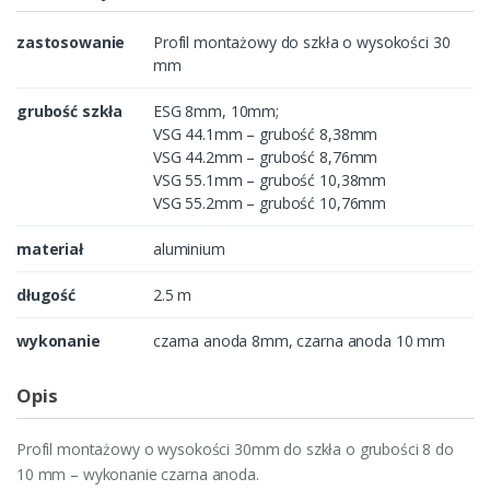
y
zastosowanie
Profil montażowy do szkła o wysokości 30
mm
grubość szkła
ESG 8mm, 10mm;
VSG 44.1mm – grubość 8,38mm
VSG 44.2mm – grubość 8,76mm
VSG 55.1mm – grubość 10,38mm
VSG 55.2mm – grubość 10,76mm
materiał
aluminium
długość
2.5 m
wykonanie
czarna anoda 8mm, czarna anoda 10 mm
Opis
Profil montażowy o wysokości 30mm do szkła o grubości 8 do
10 mm – wykonanie czarna anoda.