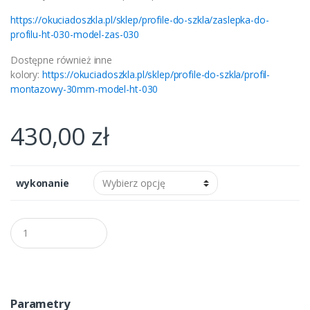
https://okuciadoszkla.pl/sklep/profile-do-szkla/zaslepka-do-
profilu-ht-030-model-zas-030
Dostępne również inne
kolory:
https://okuciadoszkla.pl/sklep/profile-do-szkla/profil-
montazowy-30mm-model-ht-030
430,00
zł
wykonanie
Q
u
a
n
t
i
t
Parametry