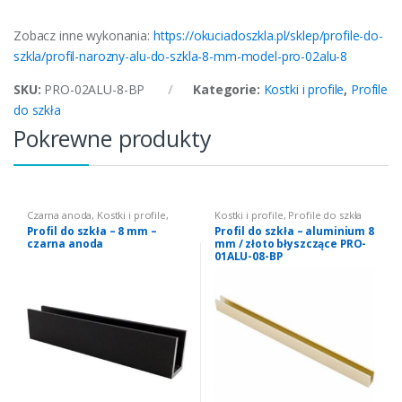
Zobacz inne wykonania:
https://okuciadoszkla.pl/sklep/profile-do-
szkla/profil-narozny-alu-do-szkla-8-mm-model-pro-02alu-8
SKU:
PRO-02ALU-8-BP
Kategorie:
Kostki i profile
,
Profile
do szkła
Pokrewne produkty
Czarna anoda
,
Kostki i profile
,
Kostki i profile
,
Profile do szkła
Profile do szkła
Profil do szkła – 8 mm –
Profil do szkła – aluminium 8
czarna anoda
mm / złoto błyszczące PRO-
01ALU-08-BP