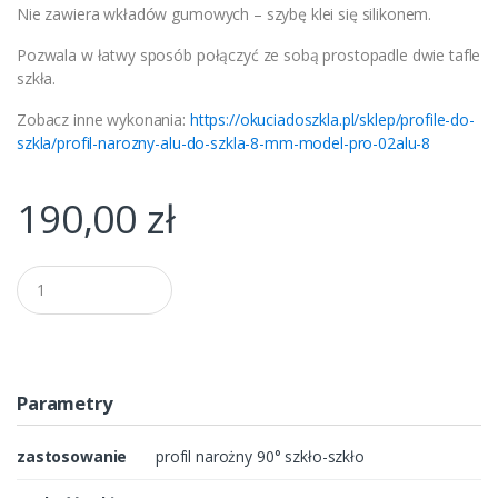
Nie zawiera wkładów gumowych – szybę klei się silikonem.
Pozwala w łatwy sposób połączyć ze sobą prostopadle dwie tafle
szkła.
Zobacz inne wykonania:
https://okuciadoszkla.pl/sklep/profile-do-
szkla/profil-narozny-alu-do-szkla-8-mm-model-pro-02alu-8
190,00
zł
Q
u
a
n
t
i
t
Parametry
y
zastosowanie
profil narożny 90° szkło-szkło