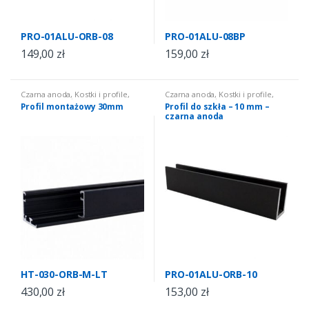
PRO-01ALU-ORB-08
PRO-01ALU-08BP
149,00
zł
159,00
zł
Czarna anoda
,
Kostki i profile
,
Czarna anoda
,
Kostki i profile
,
Profile do szkła
Profile do szkła
Profil montażowy 30mm
Profil do szkła – 10 mm –
czarna anoda
HT-030-ORB-M-LT
PRO-01ALU-ORB-10
430,00
zł
153,00
zł