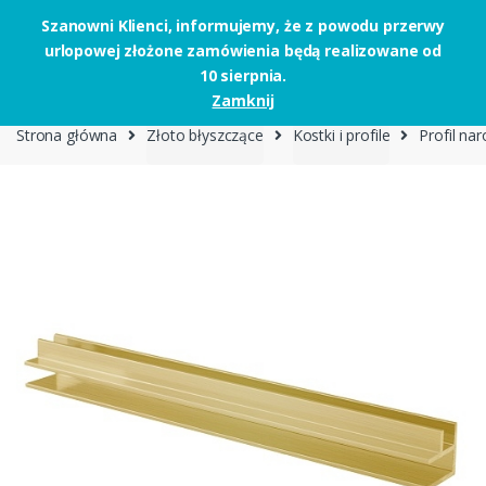
Szanowni Klienci, informujemy, że z powodu przerwy
urlopowej złożone zamówienia będą realizowane od
Skip to navigation
Skip to content
10 sierpnia.
0
Zamknij
Strona główna
Złoto błyszczące
Kostki i profile
Profil na