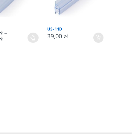
US-11D
zł
–
39,00
zł
zł