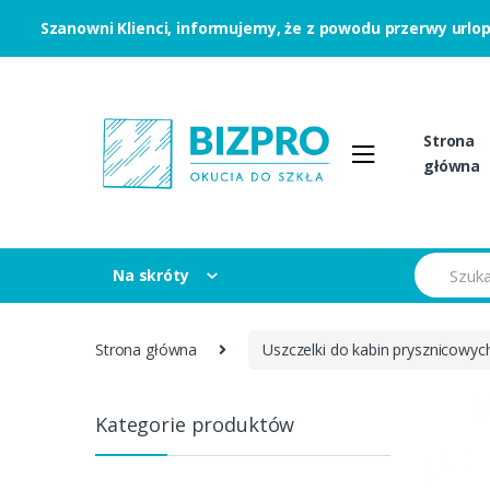
Szanowni Klienci, informujemy, że z powodu przerwy urlo
Skip to navigation
Skip to content
Strona
główna
S
Na skróty
e
a
r
c
Strona główna
Uszczelki do kabin prysznicowyc
h
f
o
r
Kategorie produktów
: