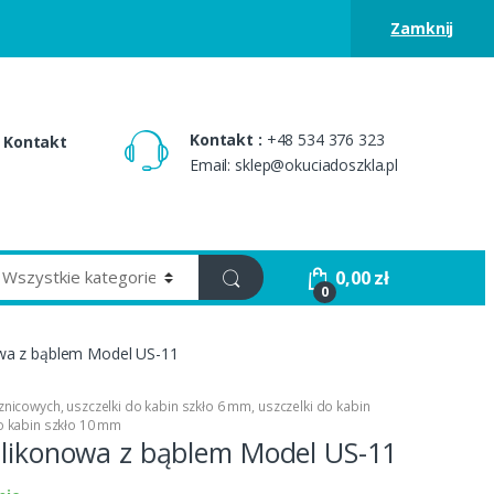
Zamknij
Kontakt :
+48 534 376 323
Kontakt
Email: sklep@okuciadoszkla.pl
0,00
zł
0
owa z bąblem Model US-11
sznicowych
,
uszczelki do kabin szkło 6 mm
,
uszczelki do kabin
o kabin szkło 10 mm
ilikonowa z bąblem Model US-11