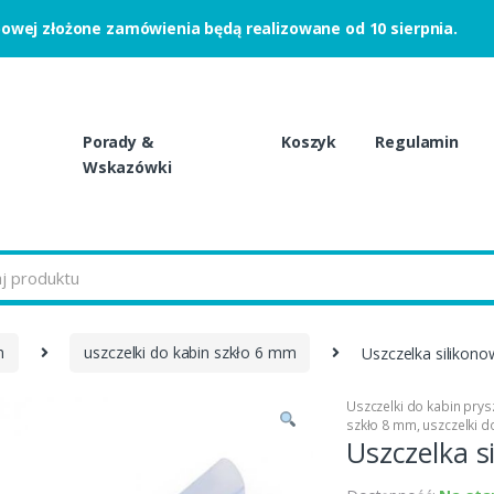
powej złożone zamówienia będą realizowane od 10 sierpnia.
Porady &
Koszyk
Regulamin
Wskazówki
h
uszczelki do kabin szkło 6 mm
Uszczelka silikon
Uszczelki do kabin pry
szkło 8 mm
,
uszczelki d
Uszczelka s