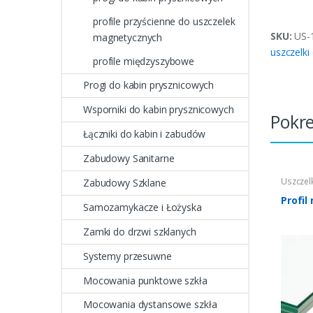
profile przyścienne do uszczelek
SKU:
US-
magnetycznych
uszczelki
profile międzyszybowe
Progi do kabin prysznicowych
Wsporniki do kabin prysznicowych
Pokr
Łączniki do kabin i zabudów
Zabudowy Sanitarne
Uszczelk
Zabudowy Szklane
pryszni
między
Profil
szczot
Samozamykacze i Łożyska
alumini
polero
Zamki do drzwi szklanych
Systemy przesuwne
Mocowania punktowe szkła
Mocowania dystansowe szkła