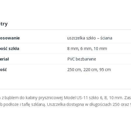
i
t
y
try
tosowanie
uszczelka szkło – ściana
ość szkła
8 mm, 6 mm, 10 mm
riał
PVC bezbarwne
ość
250 cm, 220 cm, 95 cm
 z bąblem do kabiny prysznicowej Model US-11 szkło 6, 8, 10 mm. Zast
ub podłoże i taflę szklaną. Uszczelka dostępna w długościach 250 oraz