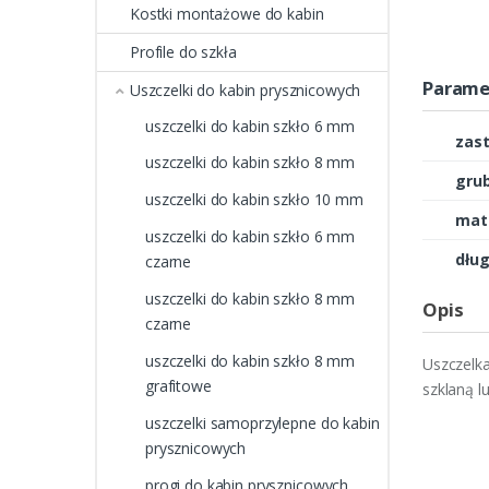
Kostki montażowe do kabin
Profile do szkła
Parame
Uszczelki do kabin prysznicowych
uszczelki do kabin szkło 6 mm
zas
uszczelki do kabin szkło 8 mm
grub
uszczelki do kabin szkło 10 mm
mate
uszczelki do kabin szkło 6 mm
dług
czarne
uszczelki do kabin szkło 8 mm
Opis
czarne
uszczelki do kabin szkło 8 mm
Uszczelka
grafitowe
szklaną l
uszczelki samoprzylepne do kabin
prysznicowych
progi do kabin prysznicowych