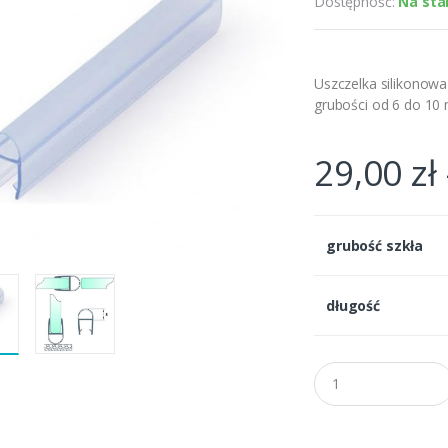
Dostępność:
Na sta
Uszczelka silikonowa
grubości od 6 do 1
29,00
zł
grubość szkła
długość
Q
u
a
n
t