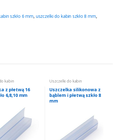
 kabin szkło 6 mm
,
uszczelki do kabin szkło 8 mm
,
do kabin
Uszczelki do kabin
wych
,
uszczelki do
prysznicowych
,
uszczelki do
ło 6 mm
,
uszczelki do
kabin szkło 8 mm
ka z płetwą 16
Uszczelka silikonowa z
ło 8 mm
,
uszczelki do
ło 6,8,10 mm
bąblem i płetwą szkło 8
ło 10 mm
mm