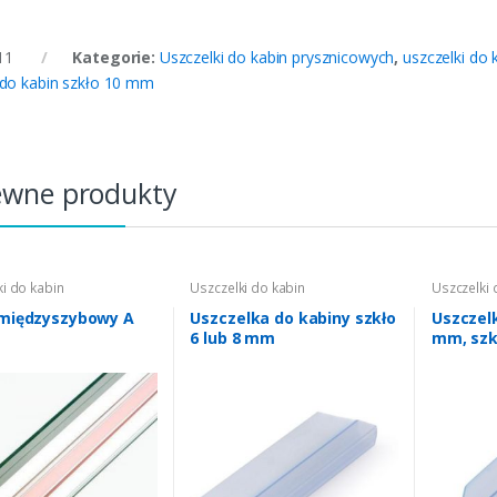
11
Kategorie:
Uszczelki do kabin prysznicowych
,
uszczelki do
 do kabin szkło 10 mm
ewne produkty
i do kabin
Uszczelki do kabin
Uszczelki 
cowych
,
profile
prysznicowych
,
uszczelki do
prysznico
szybowe
,
wykończenie -
kabin szkło 6 mm
,
uszczelki do
kabin szk
 międzyszybowy A
Uszczelka do kabiny szkło
Uszczel
kowane
,
wykończenie -
kabin szkło 8 mm
,
uszczelki do
kabin szk
6 lub 8 mm
mm, szk
um anoda
,
wykończenie -
kabin szkło 10 mm
kabin szk
wane