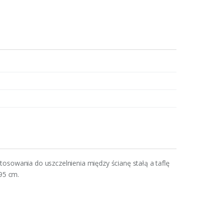
osowania do uszczelnienia między ścianę stałą a taflę
 95 cm.