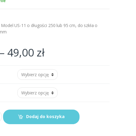
nie
 Model US-11 o długości 250 lub 95 cm, do szkła o
0 mm
–
49,00
zł
Dodaj do koszyka