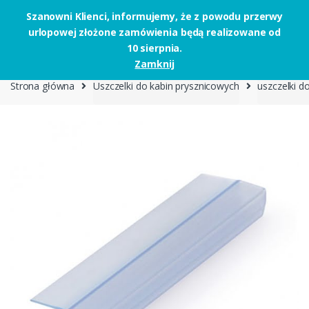
Szanowni Klienci, informujemy, że z powodu przerwy
urlopowej złożone zamówienia będą realizowane od
Skip to navigation
Skip to content
10 sierpnia.
0
Zamknij
Strona główna
Uszczelki do kabin prysznicowych
uszczelki d