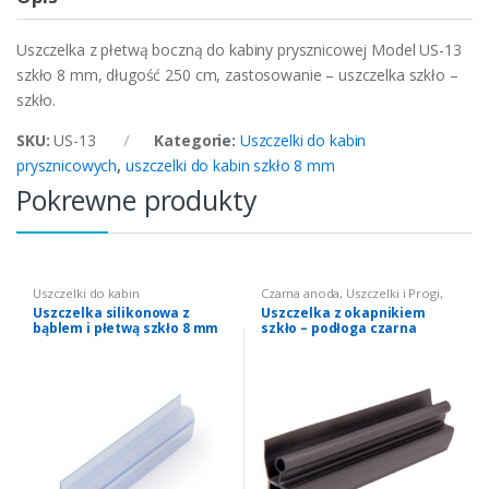
Uszczelka z płetwą boczną do kabiny prysznicowej Model US-13
szkło 8 mm, długość 250 cm, zastosowanie – uszczelka szkło –
szkło.
SKU:
US-13
Kategorie:
Uszczelki do kabin
prysznicowych
,
uszczelki do kabin szkło 8 mm
Pokrewne produkty
Uszczelki do kabin
Czarna anoda
,
Uszczelki i Progi
,
prysznicowych
,
uszczelki do
Uszczelki do kabin
Uszczelka silikonowa z
Uszczelka z okapnikiem
kabin szkło 8 mm
prysznicowych
,
uszczelki do
bąblem i płetwą szkło 8 mm
szkło – podłoga czarna
kabin szkło 6 mm czarne
,
uszczelki do kabin szkło 8 mm
czarne