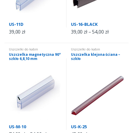
US-11D
US-16-BLACK
39,00
zł
39,00
zł
–
54,00
zł
Uszczelki do kabin
Uszczelki do kabin
prysznicowych
,
uszczelki do
prysznicowych
,
uszczelki do
Uszczelka magnetyczna 90°
Uszczelka klejona ściana –
kabin szkło 10 mm
,
uszczelki do
kabin szkło 8 mm
,
uszczelki
szkło 6,8,10 mm
szkło
kabin szkło 6 mm
,
uszczelki do
samoprzylepne do kabin
kabin szkło 8 mm
prysznicowych
US-M-10
US-K-25