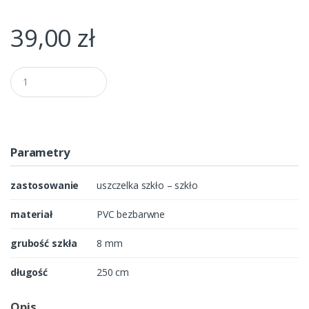
39,00
zł
Q
u
a
n
t
i
t
Parametry
y
zastosowanie
uszczelka szkło – szkło
materiał
PVC bezbarwne
grubość szkła
8 mm
długość
250 cm
Opis