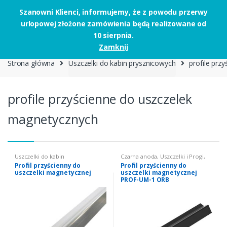
Szanowni Klienci, informujemy, że z powodu przerwy
urlopowej złożone zamówienia będą realizowane od
Skip to navigation
Skip to content
10 sierpnia.
0
Zamknij
Strona główna
Uszczelki do kabin prysznicowych
profile prz
profile przyścienne do uszczelek
magnetycznych
Uszczelki do kabin
Czarna anoda
,
Uszczelki i Progi
,
prysznicowych
,
profile
Uszczelki do kabin
Profil przyścienny do
Profil przyścienny do
przyścienne do uszczelek
prysznicowych
,
profile
uszczelki magnetycznej
uszczelki magnetycznej
magnetycznych
przyścienne do uszczelek
magnetycznych
PROF-UM-1 ORB