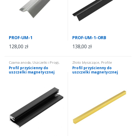
PROF-UM-1
PROF-UM-1-ORB
128,00
zł
138,00
zł
Czarna anoda
,
Uszczelki i Progi
,
Złoto błyszczące
,
Profile
Uszczelki do kabin
przyścienne do uszczelek
Profil przyścienny do
Profil przyścienny do
prysznicowych
,
profile
magnetycznych
,
Uszczelki do
uszczelki magnetycznej
uszczelki magnetycznej
przyścienne do uszczelek
kabin prysznicowych
,
profile
magnetycznych
przyścienne do uszczelek
magnetycznych