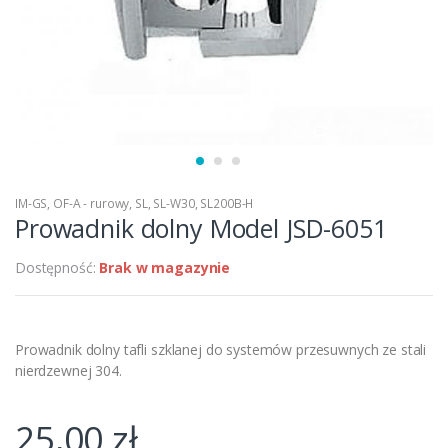
IM-GS
,
OF-A - rurowy
,
SL
,
SL-W30
,
SL200B-H
Prowadnik dolny Model JSD-6051
Dostępność:
Brak w magazynie
Prowadnik dolny tafli szklanej do systemów przesuwnych ze stali
nierdzewnej 304.
25,00
zł