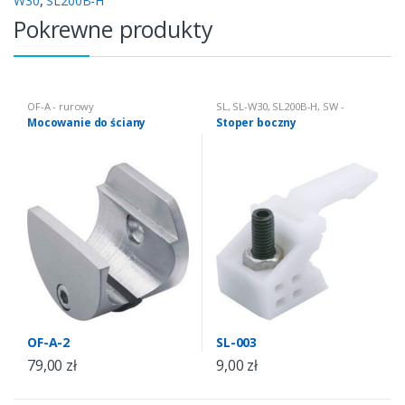
W30
,
SL200B-H
Pokrewne produkty
OF-A - rurowy
SL
,
SL-W30
,
SL200B-H
,
SW -
harmonijkowy
Mocowanie do ściany
Stoper boczny
OF-A-2
SL-003
79,00
zł
9,00
zł