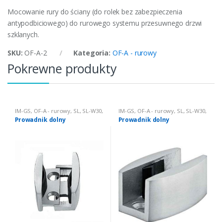
Mocowanie rury do ściany (do rolek bez zabezpieczenia
antypodbiciowego) do rurowego systemu przesuwnego drzwi
szklanych.
SKU:
OF-A-2
Kategoria:
OF-A - rurowy
Pokrewne produkty
IM-GS
,
OF-A - rurowy
,
SL
,
SL-W30
,
IM-GS
,
OF-A - rurowy
,
SL
,
SL-W30
,
SL200B-H
SL200B-H
Prowadnik dolny
Prowadnik dolny