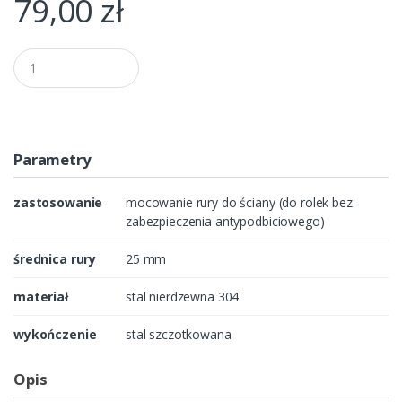
79,00
zł
Q
u
a
n
t
i
t
Parametry
y
zastosowanie
mocowanie rury do ściany (do rolek bez
zabezpieczenia antypodbiciowego)
średnica rury
25 mm
materiał
stal nierdzewna 304
wykończenie
stal szczotkowana
Opis