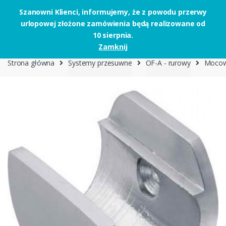
Szanowni Klienci, informujemy, że z powodu przerwy
urlopowej złożone zamówienia będą realizowane od
Skip to navigation
Skip to content
10 sierpnia.
0
Zamknij
Strona główna
Systemy przesuwne
OF-A - rurowy
Mocow