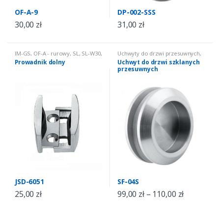
OF-A-9
DP-002-SSS
30,00
zł
31,00
zł
IM-GS
,
OF-A - rurowy
,
SL
,
SL-W30
,
Uchwyty do drzwi przesuwnych
,
SL200B-H
SW - harmonijkowy
Prowadnik dolny
Uchwyt do drzwi szklanych
przesuwnych
JSD-6051
SF-04S
25,00
zł
99,00
zł
–
110,00
zł