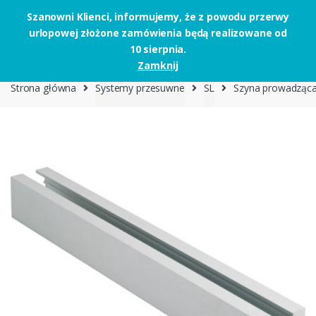
Szanowni Klienci, informujemy, że z powodu przerwy
urlopowej złożone zamówienia będą realizowane od
Skip to navigation
Skip to content
10 sierpnia.
0
Zamknij
Strona główna
Systemy przesuwne
SL
Szyna prowadząca