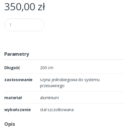
350,00
zł
Q
u
a
n
t
i
t
Parametry
y
Długość
200 cm
zastosowanie
szyna jednobiegowa do systemu
przesuwnego
materiał
aluminium
wykończenie
stal szczotkowana
Opis