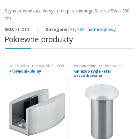
Szyna prowadząca do systemu przesuwnego SL oraz SW – 200
cm.
SKU:
SL-010
Kategorie:
SL
,
SW - harmonijkowy
Pokrewne produkty
IM-GS
,
OF-A - rurowy
,
SL
,
SL-W30
,
wykończenie - szczotkowane
,
SL200B-H
wykończenie - aluminium anoda
,
Prowadnik dolny
Gniazdo rygla -stal
wykończenie - polerowane
,
SW -
szczotkowana
harmonijkowy