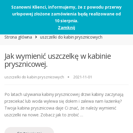
Szanowni Klienci, informujemy, że z powodu przerwy
urlopowej złożone zamówienia będą realizowane od
Skip to navigation
Skip to content
10 sierpnia.
0
Zamknij
Strona główna
uszczelki do kabin prysznicowych
Jak wymienić uszczelkę w kabinie
prysznicowej.
uszczelki do kabin prysznicowych
2021-11-01
Po latach używania kabiny prysznicowej drzwi kabiny zaczynają
przeciekać lub woda wylewa się dołem i zalewa nam łazienkę?
Twoja kabina prysznicowa daje Ci znać, że należy wymienić
uszczelki na nowe. Zobacz jak to zrobić …