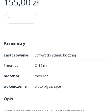
155,00
zł
Q
u
a
n
t
i
t
Parametry
y
zastosowanie
uchwyt do ścianki bocznej
średnica
Ø 19 mm
materiał
mosiądz
wykończenie
złoto błyszczące
Opis
Łącznik do ściany bocznej LC-40. Materiał: mosiądz,