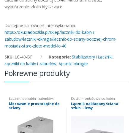
wykończenie: złoto błyszczące.
Dostępne są również inne wykonania:
https://okuciadoszkla.pl/sklep/laczniki-do-kabin-i-
zabudow/laczniki-okragle/lacznik-do-sciany-bocznej-chrom-
mosiadz-stare-zloto-model-lc-40
SKU:
LC-40-BP
Kategorie:
Stabilizatory i Łączniki
,
Łączniki do kabin i zabudów
,
łączniki okrągłe
Pokrewne produkty
Łączniki do kabin i zabudów
,
Kostki montażowe do kabin
,
łączniki prostokątne
Łączniki do kabin i zabudów
,
Mocowanie prostokątne do
Łącznik nakładany ściana-
łączniki prostokątne
ściany
szkło – lewy