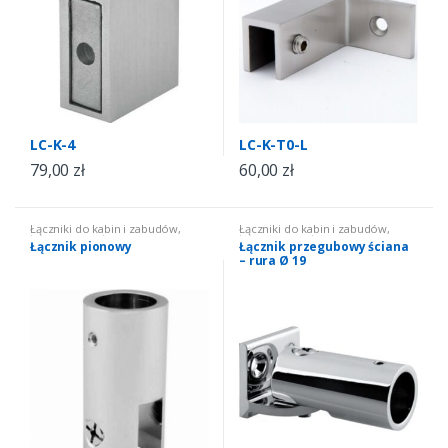
LC-K-4
LC-K-T0-L
79,00
zł
60,00
zł
Łączniki do kabin i zabudów
,
Łączniki do kabin i zabudów
,
łączniki okrągłe
łączniki okrągłe
Łącznik pionowy
Łącznik przegubowy ściana
– rura Ø 19