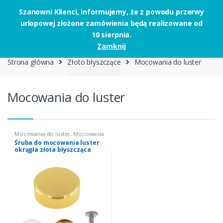
Szanowni Klienci, informujemy, że z powodu przerwy
urlopowej złożone zamówienia będą realizowane od
Skip to navigation
Skip to content
10 sierpnia.
0
Zamknij
Strona główna
Złoto błyszczące
Mocowania do luster
Mocowania do luster
Mocowania do luster
,
Mocowania
do luster
Śruba do mocowania luster
okrągła złota błyszcząca