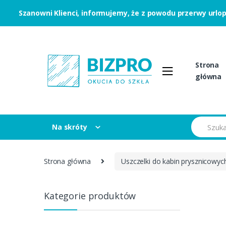
Szanowni Klienci, informujemy, że z powodu przerwy urlo
Skip to navigation
Skip to content
Strona
główna
S
Na skróty
e
a
r
c
Strona główna
Uszczelki do kabin prysznicowyc
h
f
o
r
Kategorie produktów
: