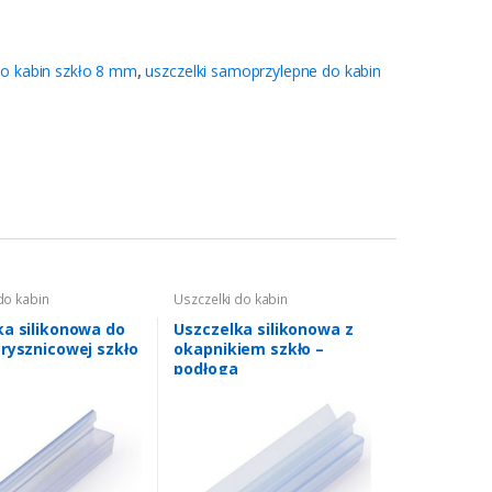
do kabin szkło 8 mm
,
uszczelki samoprzylepne do kabin
do kabin
Uszczelki do kabin
wych
,
uszczelki do
prysznicowych
,
uszczelki do
ło 8 mm
kabin szkło 6 mm
,
uszczelki do
ka silikonowa do
Uszczelka silikonowa z
kabin szkło 8 mm
,
uszczelki do
prysznicowej szkło
okapnikiem szkło –
kabin szkło 10 mm
podłoga