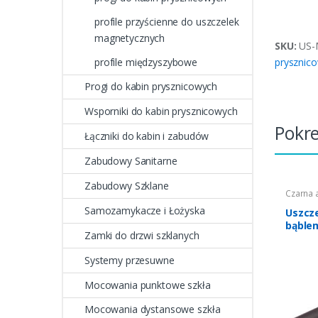
profile przyścienne do uszczelek
magnetycznych
SKU:
US-
profile międzyszybowe
prysznic
Progi do kabin prysznicowych
Wsporniki do kabin prysznicowych
Pokr
Łączniki do kabin i zabudów
Zabudowy Sanitarne
Zabudowy Szklane
Czarna 
Uszczelk
Samozamykacze i Łożyska
pryszni
Uszcze
kabin s
bąble
uszczel
Zamki do drzwi szklanych
czarne
Systemy przesuwne
Mocowania punktowe szkła
Mocowania dystansowe szkła