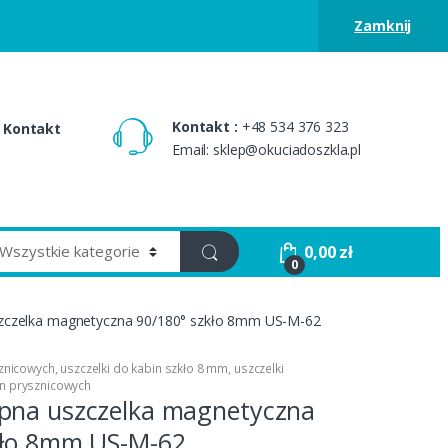
Zamknij
Kontakt :
+48 534 376 323
Kontakt
Email: sklep@okuciadoszkla.pl
0,00
zł
0
zczelka magnetyczna 90/180° szkło 8mm US-M-62
sznicowych
,
uszczelki do kabin szkło 8 mm
,
uszczelki
n prysznicowych
pna uszczelka magnetyczna
kło 8mm US-M-62