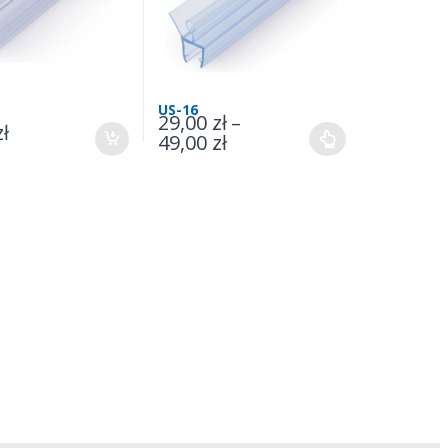
US-16
29,00
zł
–
zł
49,00
zł