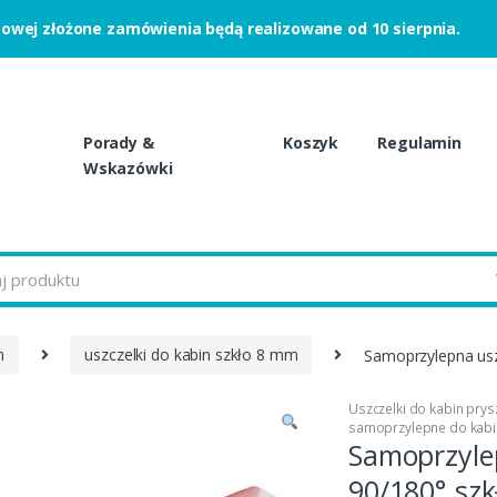
powej złożone zamówienia będą realizowane od 10 sierpnia.
Porady &
Koszyk
Regulamin
Wskazówki
h
uszczelki do kabin szkło 8 mm
Samoprzylepna us
Uszczelki do kabin pry
samoprzylepne do kabi
Samoprzyle
90/180° sz