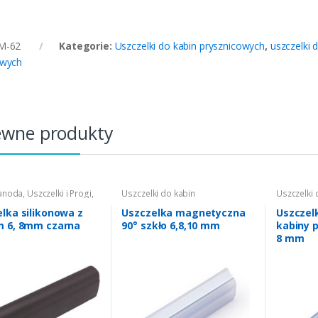
M-62
Kategorie:
Uszczelki do kabin prysznicowych
,
uszczelki 
owych
ewne produkty
anoda
,
Uszczelki i Progi
,
Uszczelki do kabin
Uszczelki 
i do kabin
prysznicowych
,
uszczelki do
prysznico
cowych
,
uszczelki do
kabin szkło 6 mm
,
uszczelki do
kabin szk
lka silikonowa z
Uszczelka magnetyczna
Uszczel
zkło 6 mm czarne
,
kabin szkło 8 mm
,
uszczelki do
m 6, 8mm czarna
90° szkło 6,8,10 mm
kabiny 
ki do kabin szkło 8 mm
kabin szkło 10 mm
8 mm