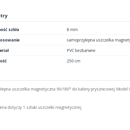
try
ość szkła
8 mm
tosowanie
samoprzylepna uszczelka magnety
riał
PVC bezbarwne
ość
250 cm
lepna uszczelka magnetyczna 90/180° do kabiny prysznicowej Model 
na dotyczy 1 sztuki uszczelki magnetycznej.