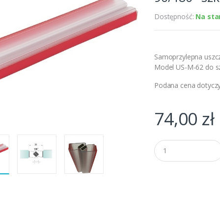
Dostępność:
Na sta
Samoprzylepna uszcz
Model US-M-62 do sz
Podana cena dotyczy 
74,00
zł
Q
u
a
n
t
i
t
y