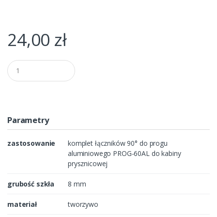
24,00
zł
Q
u
a
n
t
i
t
Parametry
y
zastosowanie
komplet łączników 90° do progu
aluminiowego PROG-60AL do kabiny
prysznicowej
grubość szkła
8 mm
materiał
tworzywo