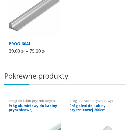
PROG-60AL
39,00
zł
–
79,00
zł
Pokrewne produkty
progi do kabin prysznicowych
,
progi do kabin prysznicowych
,
Progi do kabin prysznicowych
Progi do kabin prysznicowych
Próg aluminiowy do kabiny
Próg plexi do kabiny
prysznicowej
prysznicowej 200cm