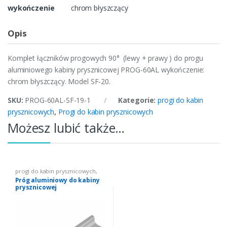
wykończenie
chrom błyszczący
Opis
Komplet łączników progowych 90° (lewy + prawy ) do progu
aluminiowego kabiny prysznicowej PROG-60AL wykończenie:
chrom błyszczący. Model SF-20.
SKU:
PROG-60AL-SF-19-1
Kategorie:
progi do kabin
prysznicowych
,
Progi do kabin prysznicowych
Możesz lubić także…
progi do kabin prysznicowych
,
Progi do kabin prysznicowych
Próg aluminiowy do kabiny
prysznicowej