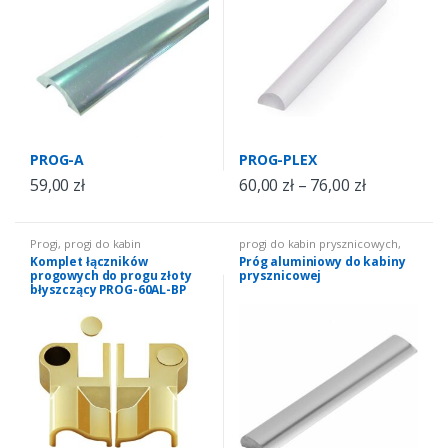
PROG-A
PROG-PLEX
59,00
zł
60,00
zł
–
76,00
zł
Progi
,
progi do kabin
progi do kabin prysznicowych
,
prysznicowych
,
Progi do kabin
Progi do kabin prysznicowych
Komplet łączników
Próg aluminiowy do kabiny
prysznicowych
progowych do progu złoty
prysznicowej
błyszczący PROG-60AL-BP