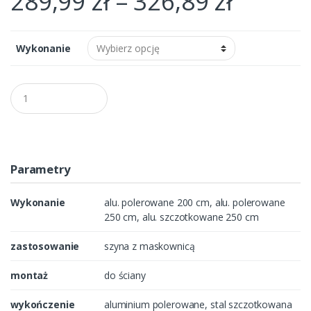
289,99
zł
–
326,89
zł
Wykonanie
Q
u
a
n
t
i
t
Parametry
y
Wykonanie
alu. polerowane 200 cm, alu. polerowane
250 cm, alu. szczotkowane 250 cm
zastosowanie
szyna z maskownicą
montaż
do ściany
wykończenie
aluminium polerowane, stal szczotkowana