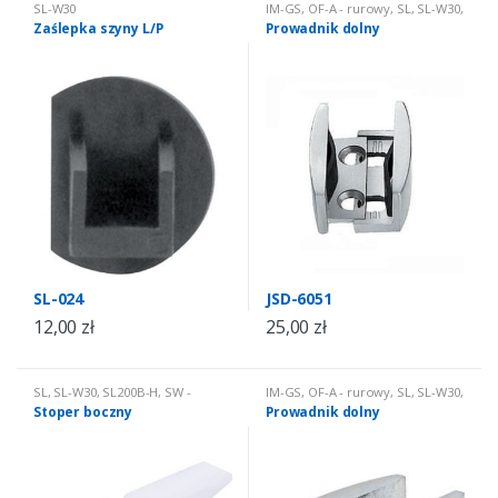
SL-W30
IM-GS
,
OF-A - rurowy
,
SL
,
SL-W30
,
SL200B-H
Zaślepka szyny L/P
Prowadnik dolny
SL-024
JSD-6051
12,00
zł
25,00
zł
SL
,
SL-W30
,
SL200B-H
,
SW -
IM-GS
,
OF-A - rurowy
,
SL
,
SL-W30
,
harmonijkowy
SL200B-H
Stoper boczny
Prowadnik dolny