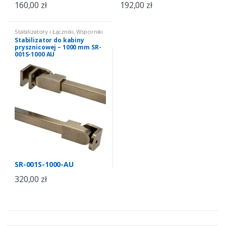
160,00
zł
192,00
zł
Stabilizatory i Łączniki
,
Wsporniki
do kabin prysznicowych
,
Stabilizator do kabiny
stabilizatory
prysznicowej – 1000 mm SR-
001S-1000 AU
SR-001S-1000-AU
320,00
zł