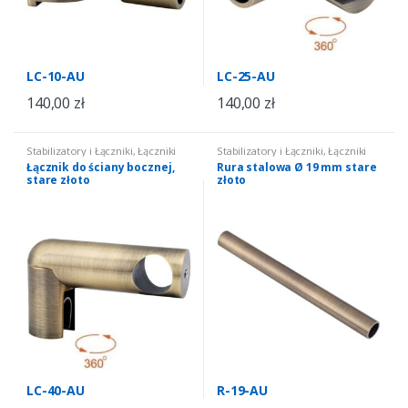
LC-10-AU
LC-25-AU
140,00
zł
140,00
zł
Stabilizatory i Łączniki
,
Łączniki
Stabilizatory i Łączniki
,
Łączniki
do kabin i zabudów
,
łączniki
do kabin i zabudów
,
łączniki
Łącznik do ściany bocznej,
Rura stalowa Ø 19 mm stare
okrągłe
okrągłe
stare złoto
złoto
LC-40-AU
R-19-AU