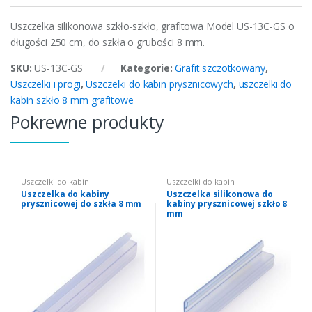
Uszczelka silikonowa szkło-szkło, grafitowa Model US-13C-GS o
długości 250 cm, do szkła o grubości 8 mm.
SKU:
US-13C-GS
Kategorie:
Grafit szczotkowany
,
Uszczelki i progi
,
Uszczelki do kabin prysznicowych
,
uszczelki do
kabin szkło 8 mm grafitowe
Pokrewne produkty
Uszczelki do kabin
Uszczelki do kabin
prysznicowych
,
uszczelki do
prysznicowych
,
uszczelki do
Uszczelka do kabiny
Uszczelka silikonowa do
kabin szkło 8 mm
kabin szkło 8 mm
prysznicowej do szkła 8 mm
kabiny prysznicowej szkło 8
mm