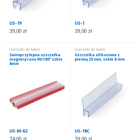
US-19
US-1
39,00
zł
39,00
zł
Uszczelki do kabin
Uszczelki do kabin
prysznicowych
,
uszczelki do
prysznicowych
,
uszczelki do
Samoprzylepna uszczelka
Uszczelka silikonowa z
kabin szkło 8 mm
,
uszczelki
kabin szkło 8 mm
magnetyczna 90/180° szkło
płetwą 20 mm, szkło 8 mm
samoprzylepne do kabin
prysznicowych
8mm
US-M-62
US-18C
74,00
zł
39,00
zł