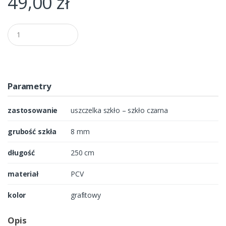
49,00
zł
Q
u
a
n
t
i
t
Parametry
y
zastosowanie
uszczelka szkło – szkło czarna
grubość szkła
8 mm
długość
250 cm
materiał
PCV
kolor
grafitowy
Opis