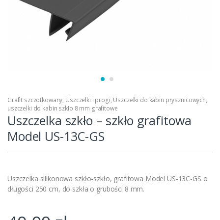
Grafit szczotkowany
,
Uszczelki i progi
,
Uszczelki do kabin prysznicowych
,
uszczelki do kabin szkło 8 mm grafitowe
Uszczelka szkło – szkło grafitowa
Model US-13C-GS
Uszczelka silikonowa szkło-szkło, grafitowa Model US-13C-GS o
długości 250 cm, do szkła o grubości 8 mm.