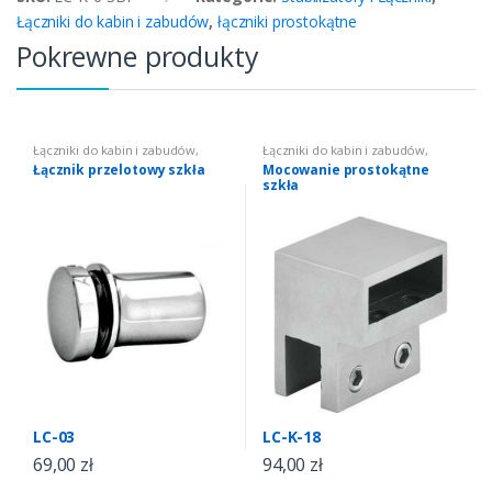
Łączniki do kabin i zabudów
,
łączniki prostokątne
Pokrewne produkty
Łączniki do kabin i zabudów
,
Łączniki do kabin i zabudów
,
łączniki okrągłe
łączniki prostokątne
Łącznik przelotowy szkła
Mocowanie prostokątne
szkła
LC-03
LC-K-18
69,00
zł
94,00
zł