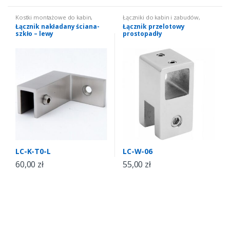
Kostki montażowe do kabin
,
Łączniki do kabin i zabudów
,
Łączniki do kabin i zabudów
,
łączniki kwadratowe
Łącznik nakładany ściana-
Łącznik przelotowy
łączniki prostokątne
szkło – lewy
prostopadły
LC-K-T0-L
LC-W-06
60,00
zł
55,00
zł