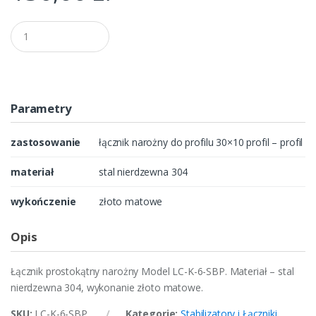
Q
u
a
n
t
i
t
Parametry
y
zastosowanie
łącznik narożny do profilu 30×10 profil – profil
materiał
stal nierdzewna 304
wykończenie
złoto matowe
Opis
Łącznik prostokątny narożny Model LC-K-6-SBP. Materiał – stal
nierdzewna 304, wykonanie złoto matowe.
SKU:
LC-K-6-SBP
Kategorie:
Stabilizatory i Łączniki
,