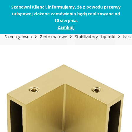
Szanowni Klienci, informujemy, że z powodu przerwy
urlopowej złożone zamówienia będą realizowane od
Skip to navigation
Skip to content
10 sierpnia.
0
Zamknij
Strona główna
Złoto matowe
Stabilizatory i Łączniki
Łącz