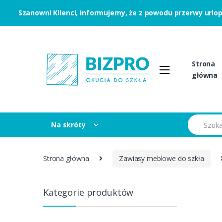
Szanowni Klienci, informujemy, że z powodu przerwy urlo
Skip to navigation
Skip to content
Strona
główna
S
Na skróty
e
a
r
c
Strona główna
Zawiasy meblowe do szkła
h
f
o
r
Kategorie produktów
: