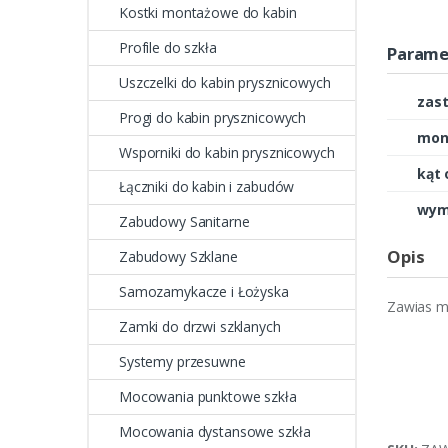
Kostki montażowe do kabin
Profile do szkła
Parame
Uszczelki do kabin prysznicowych
zas
Progi do kabin prysznicowych
mon
Wsporniki do kabin prysznicowych
kąt 
Łączniki do kabin i zabudów
wymi
Zabudowy Sanitarne
Opis
Zabudowy Szklane
Samozamykacze i Łożyska
Zawias me
Zamki do drzwi szklanych
Systemy przesuwne
Mocowania punktowe szkła
Mocowania dystansowe szkła