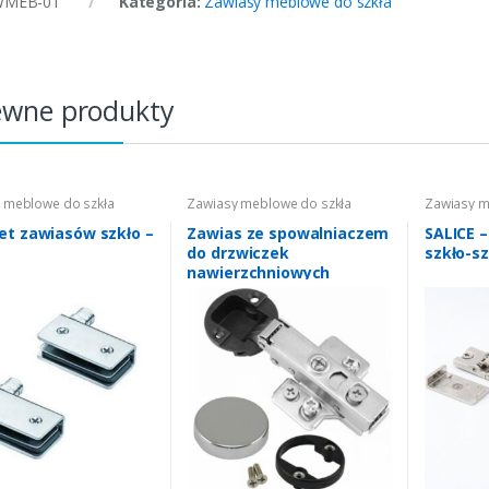
WMEB-01
Kategoria:
Zawiasy meblowe do szkła
ewne produkty
 meblowe do szkła
Zawiasy meblowe do szkła
Zawiasy m
et zawiasów szkło –
Zawias ze spowalniaczem
SALICE –
do drzwiczek
szkło-sz
nawierzchniowych