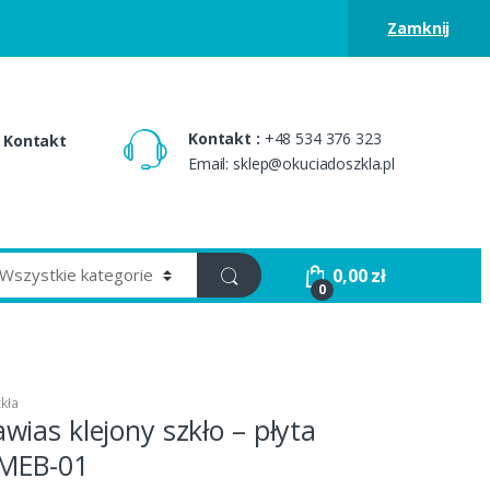
Zamknij
Kontakt :
+48 534 376 323
Kontakt
Email: sklep@okuciadoszkla.pl
0,00
zł
0
kła
ias klejony szkło – płyta
MEB-01