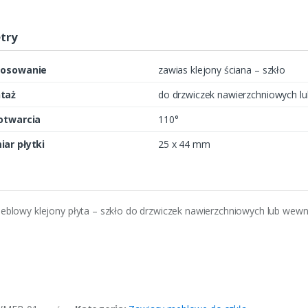
try
tosowanie
zawias klejony ściana – szkło
taż
do drzwiczek nawierzchniowych l
otwarcia
110°
ar płytki
25 x 44 mm
blowy klejony płyta – szkło do drzwiczek nawierzchniowych lub wewn