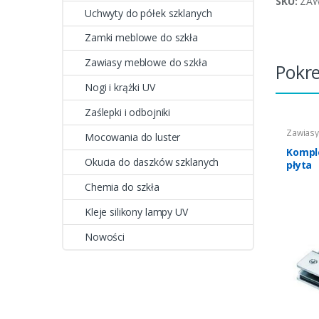
SKU:
ZA
Uchwyty do półek szklanych
Zamki meblowe do szkła
Zawiasy meblowe do szkła
Pokr
Nogi i krążki UV
Zaślepki i odbojniki
Zawiasy
Mocowania do luster
Kompl
Okucia do daszków szklanych
płyta
Chemia do szkła
Kleje silikony lampy UV
Nowości