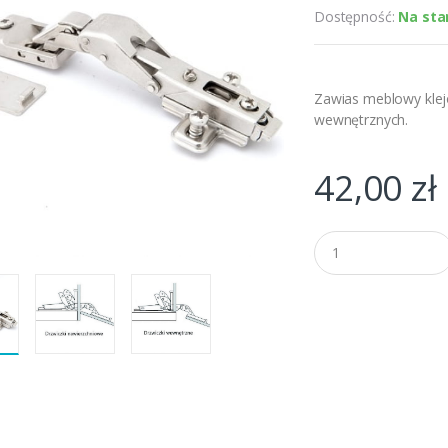
Dostępność:
Na sta
Zawias meblowy klejo
wewnętrznych.
42,00
zł
Q
u
a
n
t
i
t
y