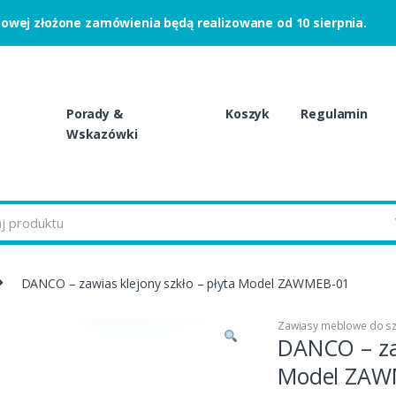
powej złożone zamówienia będą realizowane od 10 sierpnia.
Porady &
Koszyk
Regulamin
Wskazówki
DANCO – zawias klejony szkło – płyta Model ZAWMEB-01
Zawiasy meblowe do sz
DANCO – zaw
Model ZAW