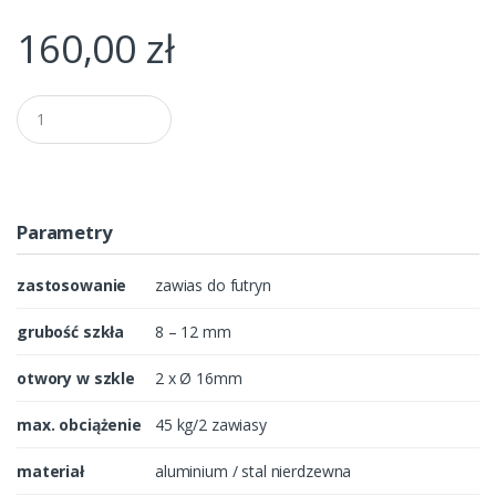
160,00
zł
Q
u
a
n
t
i
t
Parametry
y
zastosowanie
zawias do futryn
grubość szkła
8 – 12 mm
otwory w szkle
2 x Ø 16mm
max. obciążenie
45 kg/2 zawiasy
materiał
aluminium / stal nierdzewna