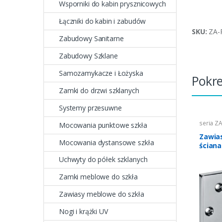
Wsporniki do kabin prysznicowych
Łączniki do kabin i zabudów
SKU:
ZA-
Zabudowy Sanitarne
Zabudowy Szklane
Samozamykacze i Łożyska
Pokr
Zamki do drzwi szklanych
Systemy przesuwne
seria Z
Mocowania punktowe szkła
Zawia
Mocowania dystansowe szkła
ściana
Uchwyty do półek szklanych
Zamki meblowe do szkła
Zawiasy meblowe do szkła
Nogi i krążki UV