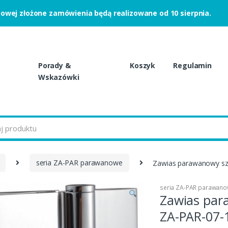
powej złożone zamówienia będą realizowane od 10 sierpnia.
Porady &
Koszyk
Regulamin
Wskazówki
seria ZA-PAR parawanowe
Zawias parawanowy sz
seria ZA-PAR parawan
Zawias par
ZA-PAR-07-