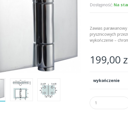
Dostępność:
Na sta
Zawias parawanowy s
prysznicowych przez
wykończenie – chrom
199,00
z
wykończenie
Q
u
a
n
t
i