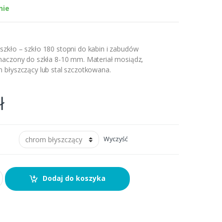
nie
zkło – szkło 180 stopni do kabin i zabudów
naczony do szkła 8-10 mm. Materiał mosiądz,
 błyszczący lub stal szczotkowana.
ł
Wyczyść
Dodaj do koszyka