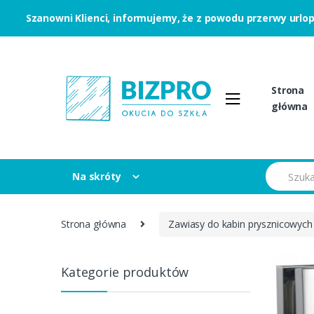
Szanowni Klienci, informujemy, że z powodu przerwy urlo
Skip to navigation
Skip to content
Strona
główna
S
Na skróty
e
a
r
c
Strona główna
Zawiasy do kabin prysznicowych
h
f
o
r
Kategorie produktów
: