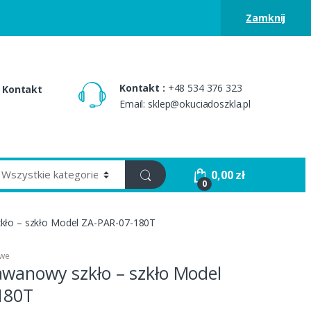
Zamknij
Kontakt :
+48 534 376 323
Kontakt
Email: sklep@okuciadoszkla.pl
0,00
zł
0
kło – szkło Model ZA-PAR-07-180T
owe
awanowy szkło – szkło Model
180T