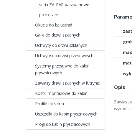
seria ZA-PAR parawanowe
pozostałe
Parame
Okucia do balustrad
zas
Gałki do drzwi szklanych
grub
Uchwyty do drzwi szklanych
max.
Uchwyty do drzwi przesuwnych
mate
Systemy przesuwne do kabin
prysznicowych
wyk
Zawiasy drzwi szklanych w futrynie
Opis
Kostki montażowe do kabin
Zawias p
Profile do szkła
wykończen
Uszczelki do kabin prysznicowych
Progi do kabin prysznicowych