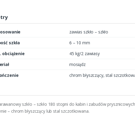
t
y
try
tosowanie
zawias szkło – szkło
ość szkła
6 – 10 mm
 obciążenie
45 kg/2 zawiasy
riał
mosiądz
ończenie
chrom błyszczący, stal szczotkow
arawanowy szkło – szkło 180 stopni do kabin i zabudów prysznicowych
ie – chrom błyszczący lub stal szczotkowana.