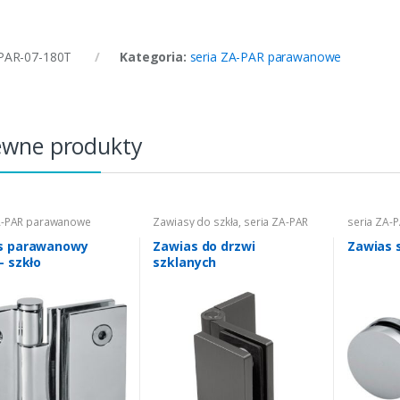
PAR-07-180T
Kategoria:
seria ZA-PAR parawanowe
ewne produkty
A-PAR parawanowe
Zawiasy do szkła
,
seria ZA-PAR
seria ZA-
parawanowe
s parawanowy
Zawias do drzwi
Zawias s
- szkło
szklanych