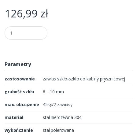
126,99
zł
Q
u
a
n
t
i
t
Parametry
y
zastosowanie
zawias szkło-szkło do kabiny prysznicowej
grubość szkła
6 – 10 mm
max. obciążenie
45kg/2 zawiasy
materiał
stal nierdzewna 304
wykończenie
stal polerowana