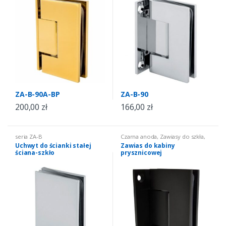
ZA-B-90A-BP
ZA-B-90
200,00
zł
166,00
zł
seria ZA-B
Czarna anoda
,
Zawiasy do szkła
,
seria ZA-B
Uchwyt do ścianki stałej
Zawias do kabiny
ściana-szkło
prysznicowej