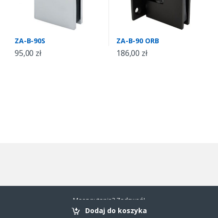
ZA-B-90S
ZA-B-90 ORB
95,00
zł
186,00
zł
Masz pytania? Zadzwoń!
+48 534 376 323
Dodaj do koszyka