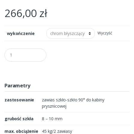
266,00
zł
wykończenie
Wyczyść
Q
u
a
n
t
i
t
Parametry
y
zastosowanie
zawias szkło-szkło 90° do kabiny
prysznicowej
grubość szkła
8 – 10 mm
max. obciążenie
45 kg/2 zawiasy