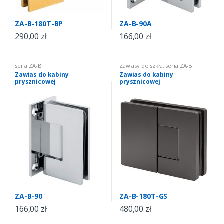
ZA-B-180T-BP
ZA-B-90A
290,00
zł
166,00
zł
seria ZA-B
Zawiasy do szkła
,
seria ZA-B
Zawias do kabiny
Zawias do kabiny
prysznicowej
prysznicowej
ZA-B-90
ZA-B-180T-GS
166,00
zł
480,00
zł