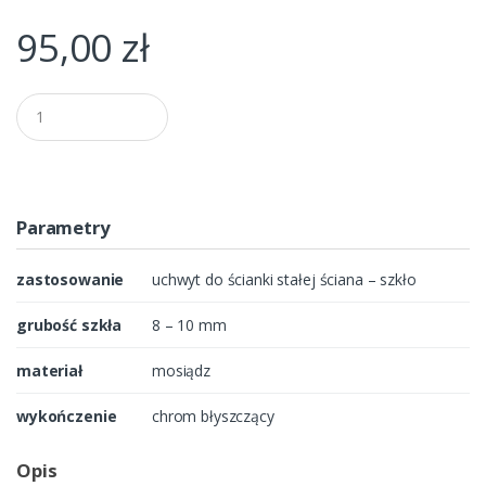
95,00
zł
Q
u
a
n
t
i
t
Parametry
y
zastosowanie
uchwyt do ścianki stałej ściana – szkło
grubość szkła
8 – 10 mm
materiał
mosiądz
wykończenie
chrom błyszczący
Opis