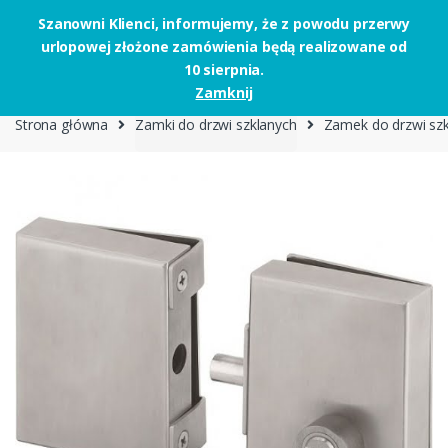
Szanowni Klienci, informujemy, że z powodu przerwy
urlopowej złożone zamówienia będą realizowane od
Skip to navigation
Skip to content
10 sierpnia.
0
Zamknij
Strona główna
Zamki do drzwi szklanych
Zamek do drzwi sz