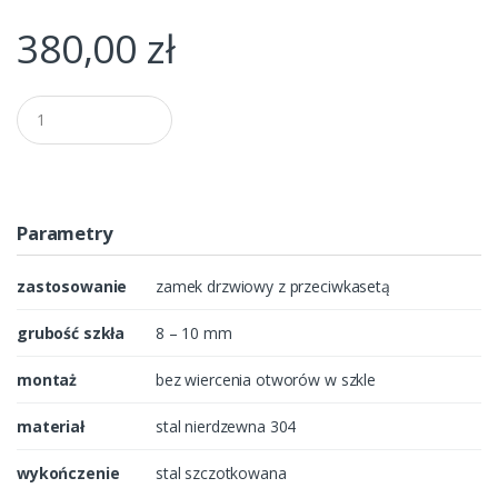
380,00
zł
Q
u
a
n
t
i
t
Parametry
y
zastosowanie
zamek drzwiowy z przeciwkasetą
grubość szkła
8 – 10 mm
montaż
bez wiercenia otworów w szkle
materiał
stal nierdzewna 304
wykończenie
stal szczotkowana