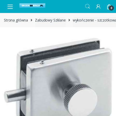
Skip to navigation
Skip to content
0
Strona główna
Zabudowy Szklane
wykończenie - szczotkow