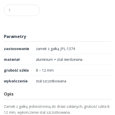
Q
u
a
n
t
i
t
Parametry
y
zastosowanie
zamek z gałką JPL-1374
materiał
aluminium + stal nierdzewna
grubość szkła
8 – 12 mm
wykończenie
stal szczotkowana
Opis
Zamek z gałką jednostronną do drzwi szklanych, grubość szkła 8-
12 mm, wykończenie stal szczotkowana.