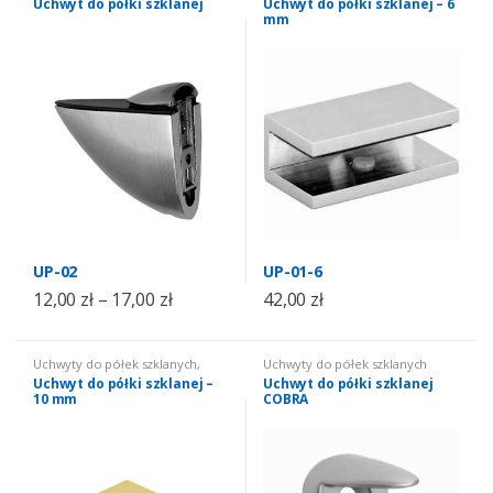
Uchwyt do półki szklanej
Uchwyt do półki szklanej – 6
mm
UP-02
UP-01-6
12,00
zł
–
17,00
zł
42,00
zł
Uchwyty do półek szklanych
,
Uchwyty do półek szklanych
Uchwyty do półek szklanych
Uchwyt do półki szklanej –
Uchwyt do półki szklanej
10 mm
COBRA