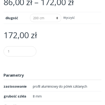
86,00
zł
–
172,00
zł
długość
Wyczyść
172,00
zł
Q
u
a
n
t
i
t
Parametry
y
zastosowanie
profil aluminiowy do półek szklanych
grubość szkła
8 mm