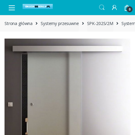
Skip to navigation
Skip to content
0
Strona główna
Systemy przesuwne
SPK-202S/2M
System