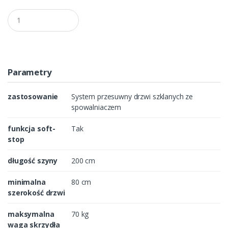
Q
u
a
n
t
i
t
Parametry
y
zastosowanie
System przesuwny drzwi szklanych ze
spowalniaczem
funkcja soft-
Tak
stop
długość szyny
200 cm
minimalna
80 cm
szerokość drzwi
maksymalna
70 kg
waga skrzydła