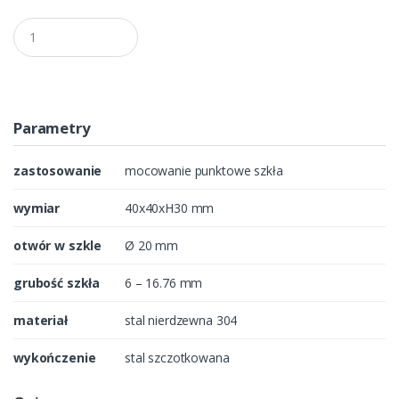
Q
u
a
n
t
i
t
Parametry
y
zastosowanie
mocowanie punktowe szkła
wymiar
40x40xH30 mm
otwór w szkle
Ø 20 mm
grubość szkła
6 – 16.76 mm
materiał
stal nierdzewna 304
wykończenie
stal szczotkowana