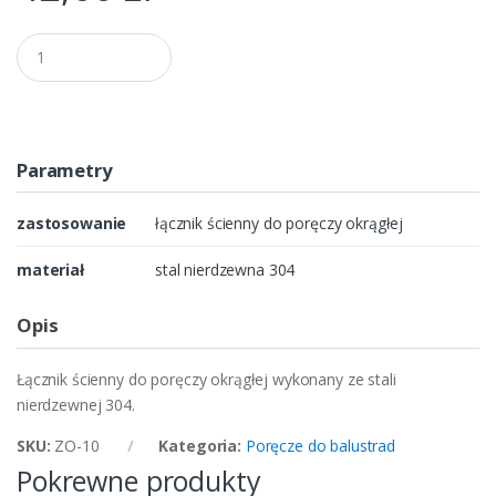
Q
u
a
n
t
i
t
Parametry
y
zastosowanie
łącznik ścienny do poręczy okrągłej
materiał
stal nierdzewna 304
Opis
Łącznik ścienny do poręczy okrągłej wykonany ze stali
nierdzewnej 304.
SKU:
ZO-10
Kategoria:
Poręcze do balustrad
Pokrewne produkty