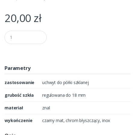
20,00
zł
Q
u
a
n
t
i
t
Parametry
y
zastosowanie
uchwyt do półki szklanej
grubość szkła
regulowana do 18 mm
materiał
znal
wykończenie
czarny mat, chrom błyszczący, inox