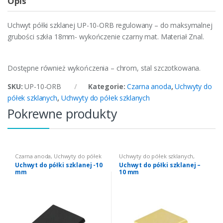
Opis
Uchwyt półki szklanej UP-10-ORB regulowany – do maksymalnej
grubości szkła 18mm- wykończenie czarny mat. Materiał Znal.
Dostępne również wykończenia – chrom, stal szczotkowana.
SKU:
UP-10-ORB
Kategorie:
Czarna anoda
,
Uchwyty do
półek szklanych
,
Uchwyty do półek szklanych
Pokrewne produkty
Czarna anoda
,
Uchwyty do półek
Uchwyty do półek szklanych
,
szklanych
,
Uchwyty do półek
Uchwyty do półek szklanych
Uchwyt do półki szklanej -10
Uchwyt do półki szklanej –
szklanych
mm
10 mm