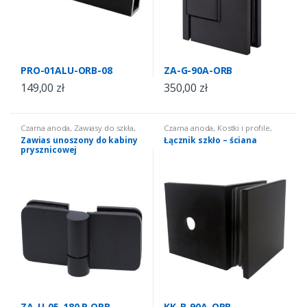
PRO-01ALU-ORB-08
ZA-G-90A-ORB
149,00
zł
350,00
zł
Czarna anoda
,
Zawiasy do szkła
,
Czarna anoda
,
Kostki i profile
,
seria ZA-U - unoszone
Kostki montażowe do kabin
Zawias unoszony do kabiny
Łącznik szkło – ściana
prysznicowej
ZA-U-05-180 P ORB
KK-B-90A-ORB