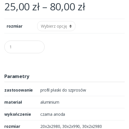
25,00
zł
–
80,00
zł
rozmiar
Q
u
a
n
t
i
t
Parametry
y
zastosowanie
profil płaski do szprosów
materiał
aluminium
wykończenie
czarna anoda
rozmiar
20x2x2980, 30x2x990, 30x2x2980