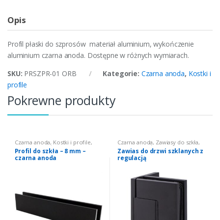
Opis
Profil płaski do szprosów materiał aluminium, wykończenie
aluminium czarna anoda. Dostępne w różnych wymiarach.
SKU:
PRSZPR-01 ORB
Kategorie:
Czarna anoda
,
Kostki i
profile
Pokrewne produkty
Czarna anoda
,
Kostki i profile
,
Czarna anoda
,
Zawiasy do szkła
,
Profile do szkła
ZA-G - kryte śruby
Profil do szkła – 8 mm –
Zawias do drzwi szklanych z
czarna anoda
regulacją