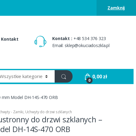
Zamknij
Kontakt :
+48 534 376 323
Kontakt
Email: sklep@okuciadoszkla.pl
0,00
zł
0
470 mm Model DH-14S-470 ORB
chwyty - Zamki
,
Uchwyty do drzwi szklanych
stronny do drzwi szklanych –
del DH-14S-470 ORB