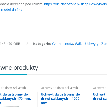
onania dostępne pod linkiem:
https://okuciadoszkla.pl/sklep/uchwyty-
h-model-dh-14s
14S-470-ORB
Kategorie:
Czarna anoda
,
Gałki - Uchwyty - Za
ewne produkty
 do drzwi szklanych
Uchwyty do drzwi szklanych
Uchwyty d
t dwustronny do
Uchwyt dwustronny do
Uchwyt 
szklanych 170 mm,
drzwi szklanych – 1000
drzwi s
m
mm