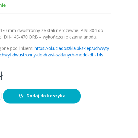
nie
70 mm dwustronny ze stali nierdzewnej AISI 304 do
el DH-14S-470 ORB – wykończenie czarna anoda.
ępne pod linkiem:
https://okuciadoszkla.pl/sklep/uchwyty-
uchwyt-dwustronny-do-drzwi-szklanych-model-dh-14s
ł
Dodaj do koszyka