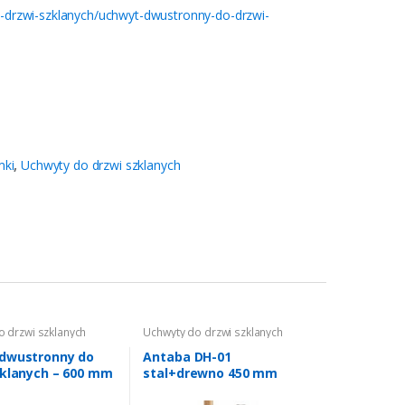
do-drzwi-szklanych/uchwyt-dwustronny-do-drzwi-
mki
,
Uchwyty do drzwi szklanych
o drzwi szklanych
Uchwyty do drzwi szklanych
dwustronny do
Antaba DH-01
zklanych – 600 mm
stal+drewno 450 mm