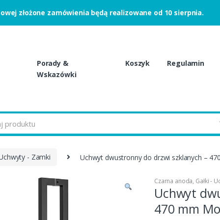
powej złożone zamówienia będą realizowane od 10 sierpnia.
Porady &
Koszyk
Regulamin
Wskazówki
 Uchwyty - Zamki
Uchwyt dwustronny do drzwi szklanych – 
Czarna anoda
,
Gałki - U
Uchwyt dwu
470 mm Mo