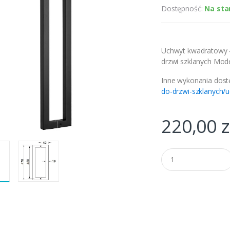
Dostępność:
Na sta
Uchwyt kwadratowy 4
drzwi szklanych Mod
Inne wykonania dost
do-drzwi-szklanych/
220,00
z
Q
u
a
n
t
i
t
y