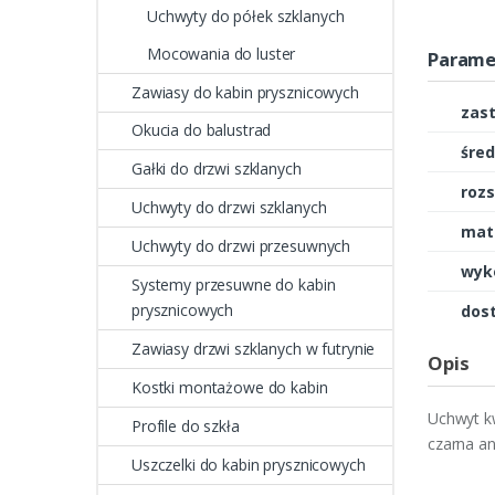
Uchwyty do półek szklanych
Mocowania do luster
Parame
Zawiasy do kabin prysznicowych
zas
Okucia do balustrad
śre
Gałki do drzwi szklanych
roz
Uchwyty do drzwi szklanych
mate
Uchwyty do drzwi przesuwnych
wyk
Systemy przesuwne do kabin
prysznicowych
dos
Zawiasy drzwi szklanych w futrynie
Opis
Kostki montażowe do kabin
Uchwyt k
Profile do szkła
czarna a
Uszczelki do kabin prysznicowych