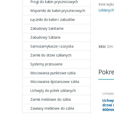
Progi do kabin prysznicowych
Inne wyk
szklanyc
Wsporniki do kabin prysznicowych
Łączniki do kabin i zabudów
Zabudowy Sanitarne
Zabudowy Szklane
Samozamykacze i Łożyska
SKU:
DH-
Zamki do drzwi szklanych
Systemy przesuwne
Pokr
Mocowania punktowe szkła
Mocowania dystansowe szkła
Uchwyty do półek szklanych
Uchwyty
Zamki meblowe do szkła
Uchwy
drzwi 
Zawiasy meblowe do szkła
600m