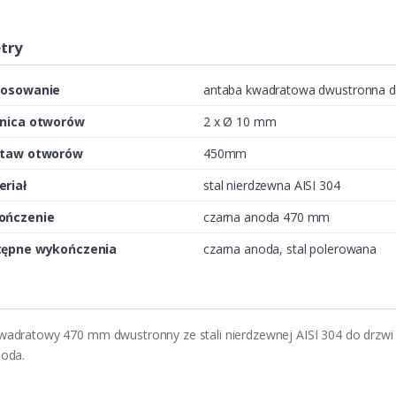
try
tosowanie
antaba kwadratowa dwustronna do
dnica otworów
2 x Ø 10 mm
staw otworów
450mm
riał
stal nierdzewna AISI 304
ończenie
czarna anoda 470 mm
tępne wykończenia
czarna anoda, stal polerowana
wadratowy 470 mm dwustronny ze stali nierdzewnej AISI 304 do drzw
noda.