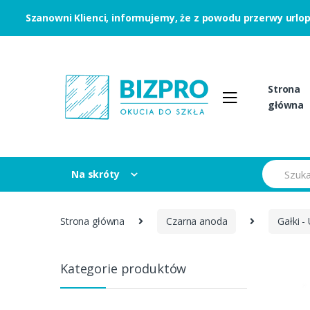
Szanowni Klienci, informujemy, że z powodu przerwy urlo
Skip to navigation
Skip to content
Strona
główna
S
Na skróty
e
a
r
c
Strona główna
Czarna anoda
Gałki -
h
f
o
r
Kategorie produktów
: