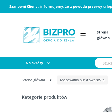
Szanowni Klienci, informujemy, że z powodu przerwy urlo
Skip to navigation
Skip to content
Strona
główna
S
Na skróty
e
a
r
c
Strona główna
Mocowania punktowe szkła
h
f
o
r
Kategorie produktów
: