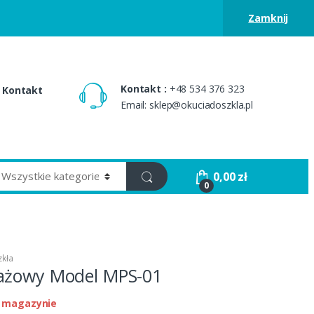
Zamknij
Kontakt :
+48 534 376 323
Kontakt
Email: sklep@okuciadoszkla.pl
0,00
zł
0
kła
ażowy Model MPS-01
 magazynie