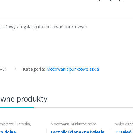
ntażowy z regulacją do mocowań punktowych.
-01
Kategoria:
Mocowania punktowe szkła
ewne produkty
ykacze i Łożyska
,
Mocowania punktowe szkła
wykończen
ia punktowe szkła
wykończen
Mocowania
ko dolne
Łącznik ściana- naświetle
Trzpień