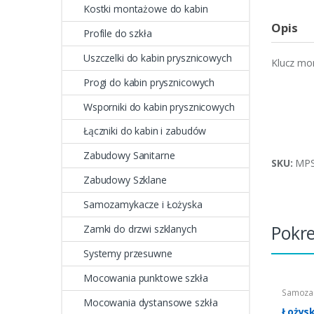
Kostki montażowe do kabin
Opis
Profile do szkła
Uszczelki do kabin prysznicowych
Klucz mo
Progi do kabin prysznicowych
Wsporniki do kabin prysznicowych
Łączniki do kabin i zabudów
Zabudowy Sanitarne
SKU:
MPS
Zabudowy Szklane
Samozamykacze i Łożyska
Pokr
Zamki do drzwi szklanych
Systemy przesuwne
Mocowania punktowe szkła
Samozam
Mocowan
Mocowania dystansowe szkła
Łożys