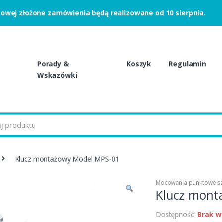
powej złożone zamówienia będą realizowane od 10 sierpnia.
Porady &
Koszyk
Regulamin
Wskazówki
Klucz montażowy Model MPS-01
Mocowania punktowe sz
Klucz mont
Dostępność:
Brak w