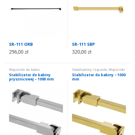
SR-111 ORB
SR-111 SBP
296,00
zł
320,00
zł
Wsporniki do kabin
Stabilizatory i Łączniki
,
Wsporniki
prysznicowych
,
stabilizatory
do kabin prysznicowych
,
Stabilizator do kabiny
Stabilizator do kabiny – 1000
stabilizatory
prysznicowej – 1000 mm
mm