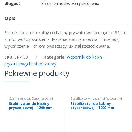
długość
35 cm z możliwością skrócenia
Opis
Stabilizator prostokątny do kabiny prysznicowej o długości 35 cm
z możliwością skrócenia. Materiał stal nierdzewna + mosiądz,
wykończenie – chrom błyszczący lub stal szczotkowana.
SKU:
SR-109
Kategorie:
Wsporniki do kabin
prysznicowych
,
stabilizatory
Pokrewne produkty
Czarna anoda
,
Stabilizatory i
Stabilizatory i Łączniki
,
Wsporniki
Łączniki
,
Wsporniki do kabin
do kabin prysznicowych
,
Stabilizator do kabiny
Stabilizator do kabiny
prysznicowych
,
stabilizatory
stabilizatory
prysznicowej – 1200 mm
prysznicowej – 1200 mm