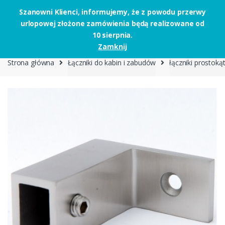
Szanowni Klienci, informujemy, że z powodu przerwy
urlopowej złożone zamówienia będą realizowane od
Skip to navigation
Skip to content
10 sierpnia.
0
Zamknij
Strona główna
Łączniki do kabin i zabudów
łączniki prostoką