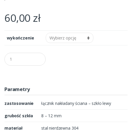
60,00
zł
wykończenie
Q
u
a
n
t
i
t
Parametry
y
zastosowanie
łącznik nakładany ściana – szkło lewy
grubość szkła
8 – 12 mm
materiał
stal nierdzewna 304