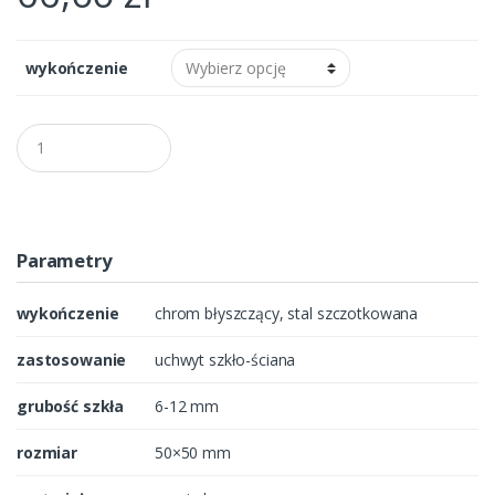
wykończenie
Q
u
a
n
t
i
t
Parametry
y
wykończenie
chrom błyszczący, stal szczotkowana
zastosowanie
uchwyt szkło-ściana
grubość szkła
6-12 mm
rozmiar
50×50 mm