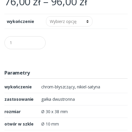
76,00
zł
–
96,00
zł
wykończenie
Q
u
a
n
t
i
t
Parametry
y
wykończenie
chrom-błyszczący, nikiel-satyna
zastosowanie
gałka dwustronna
rozmiar
Ø 30 x 38 mm
otwór w szkle
Ø 10 mm