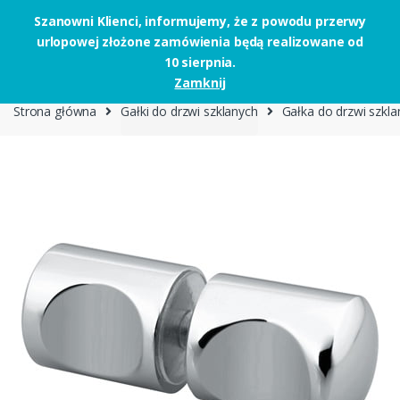
Szanowni Klienci, informujemy, że z powodu przerwy
urlopowej złożone zamówienia będą realizowane od
Skip to navigation
Skip to content
10 sierpnia.
0
Zamknij
Strona główna
Gałki do drzwi szklanych
Gałka do drzwi szkl