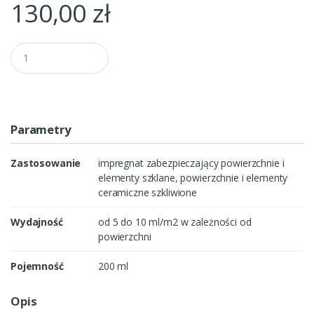
130,00
zł
Q
u
a
n
t
i
t
Parametry
y
Zastosowanie
impregnat zabezpieczający powierzchnie i
elementy szklane, powierzchnie i elementy
ceramiczne szkliwione
Wydajność
od 5 do 10 ml/m2 w zależności od
powierzchni
Pojemność
200 ml
Opis