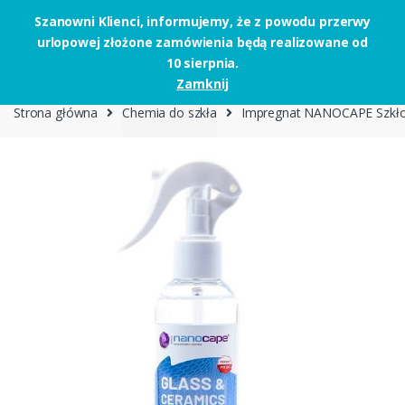
Szanowni Klienci, informujemy, że z powodu przerwy
urlopowej złożone zamówienia będą realizowane od
Skip to navigation
Skip to content
10 sierpnia.
0
Zamknij
Strona główna
Chemia do szkła
Impregnat NANOCAPE Szkło