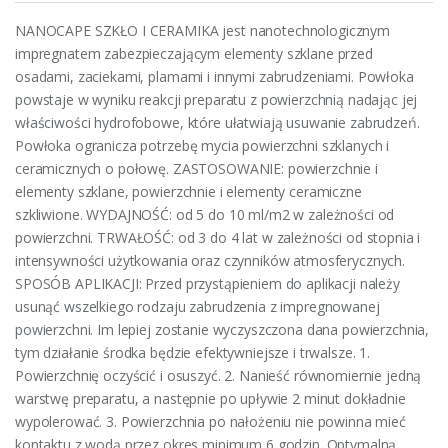
NANOCAPE SZKŁO I CERAMIKA jest nanotechnologicznym
impregnatem zabezpieczającym elementy szklane przed
osadami, zaciekami, plamami i innymi zabrudzeniami. Powłoka
powstaje w wyniku reakcji preparatu z powierzchnią nadając jej
właściwości hydrofobowe, które ułatwiają usuwanie zabrudzeń.
Powłoka ogranicza potrzebę mycia powierzchni szklanych i
ceramicznych o połowę. ZASTOSOWANIE: powierzchnie i
elementy szklane, powierzchnie i elementy ceramiczne
szkliwione. WYDAJNOŚĆ: od 5 do 10 ml/m2 w zależności od
powierzchni. TRWAŁOŚĆ: od 3 do 4 lat w zależności od stopnia i
intensywności użytkowania oraz czynników atmosferycznych.
SPOSÓB APLIKACJI: Przed przystąpieniem do aplikacji należy
usunąć wszelkiego rodzaju zabrudzenia z impregnowanej
powierzchni. Im lepiej zostanie wyczyszczona dana powierzchnia,
tym działanie środka będzie efektywniejsze i trwalsze. 1.
Powierzchnię oczyścić i osuszyć. 2. Nanieść równomiernie jedną
warstwę preparatu, a następnie po upływie 2 minut dokładnie
wypolerować. 3. Powierzchnia po nałożeniu nie powinna mieć
kontaktu z wodą przez okres minimum 6 godzin. Optymalną